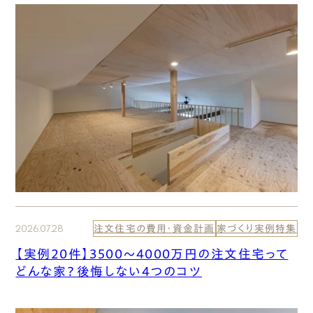
エムズのこと
0120-40-6613
［受付時間］ 9:00～18:00
まずは相談する[無料]
モデルハウスを見る
ファーストプランを試す
2026.07.28
注文住宅の費用・資金計画
家づくり実例特集
【実例20件】3500〜4000万円の注文住宅って
どんな家？後悔しない4つのコツ