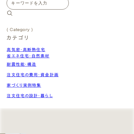
( Category )
カテゴリ
高気密・高断熱住宅
省エネ住宅・自然素材
断熱材・断熱性能
パッシブデザイン
耐震性能・構造
気密・換気システム
自然素材
注文住宅の費用・資金計画
省エネ設備
家づくり実例特集
注文住宅の設計・暮らし