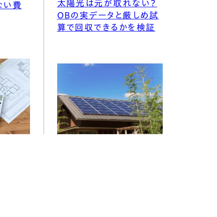
太陽光は元が取れない？
ない費
OBの実データと厳しめ試
算で回収できるかを検証