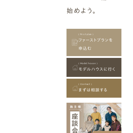
Simple Modern
Owners
Event
Company
始めよう。
エムズの家について
ラインナップ
M's house
Lineup
外装仕様から探す
ブログ
Exterior Type
Blog
ナチュレエコ・アドバンス
10のお約束ごと、苦手な
（コスパ最強モデル）
こと
( First plan )
軒アリ
家づくりコラム
ファーストプランを
Natureeco Advance
Promise
With Eaves
House Column
申込む
エムズの平家・二世帯住宅
( Model house )
Hiraya&Nisetai
モデルハウスに行く
平屋住宅
Hiraya
( Contact )
まずは相談する