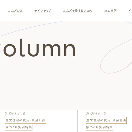
エムズの家
ラインナップ
エムズを愛する人たち
施工事例
イ
Column
す
2026.07.28
2026.06.22
注文住宅の費用・資金計画
注文住宅の費用・資金計画
ナチュラルモダン
和モダ
家づくり実例特集
家づくり実例特集
お客様の暮らしインタビュー
スタッフ紹介
施主様
クレー