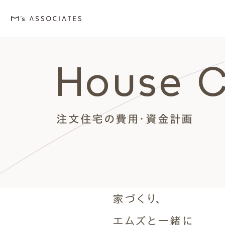
House 
M's house
Lineup
Love
Works
Event・Blog
About
エムズの家
ラインナップ
エムズを愛する人たち
施工事例
イベント・ブログ
エムズのこと
注文住宅の費用・資金計画
外観デザインスタイルから探
エムズを愛する人たち
イベント
エムズのこと
家づくり、
Style
Love
Event・Blog
About
シンプルモダン
施主座談会
イベント
会社案内
エムズと一緒に