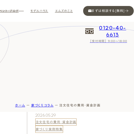
まずは相談する[無料]
ベント・ブログ
モデルハウス
エムズのこと
0120-40-
6613
［受付時間］ 9:00～18:00
Contact
Contact
Contact
Contact
Contact
Contact
Privacy
Privacy
Privacy
Privacy
Privacy
Privacy
Sitemap
Sitemap
Sitemap
Sitemap
Sitemap
Sitemap
ホーム
ー
家づくりコラム
ー
注文住宅の費用・資金計画
2026.05.29
注文住宅の費用・資金計画
ン
家づくり実例特集
インスタ
ム公開