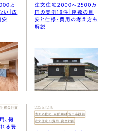
000万
注文住宅2000〜2500万
ない｜広
円の実例18件｜坪数の目
目安
安と仕様・費用の考え方も
解説
2025.12.15
用・資金計画
省エネ住宅・自然素材
省エネ設備
用、何
注文住宅の費用・資金計画
削れる費