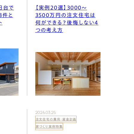
 Modern
nstagram
円台で
【実例20選】3000〜
3件と
3500万円の注文住宅は
ト
何ができる？後悔しない4
規格（企画）住宅 ナチュレ
つの考え方
ファーストプラン
エコ・ユニット
ジ付 (ビルトインガレージ)
スタッフブログ
First plan
Nature ECO UNIT.
age
Staff Blog
2026.03.25
注文住宅の費用・資金計画
家づくり実例特集