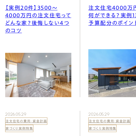
Natural Modern
Japanese
Voice
Staff
Owners I
Claim
【実例20件】3500〜
注文住宅4000万
4000万円の注文住宅って
何ができる？実例1
どんな家？後悔しない4つ
予算配分のポイン
ナチュレエコ・ゼロ
家づくりについて（標準
（高性
ナチュレエコ・プラス（最
家づくりの流れ/アフター
のコツ
能ゼロエネルギー住宅）
仕様）
上級モデル）
保証
軒無し
ガレー
施主様ブログ
施主様ブログ[アメブロ]
Natureeco Zero
Order House
Natureeco Plus
Flow
Without Eaves
With Gar
Client Blog
blog_client
二世帯住宅
Nisetai
2026.05.29
2026.05.29
注文住宅の費用・資金計画
注文住宅の費用・資金計画
家づくり実例特集
家づくり実例特集