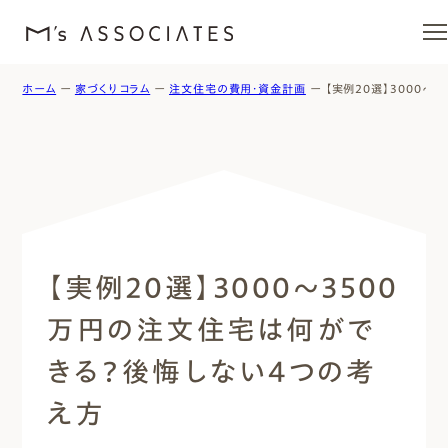
ホーム
ー
家づくりコラム
ー
注文住宅の費用・資金計画
ー
【実例20選】3000
エムズの家
ラインナップ
エムズを愛する人たち
【実例20選】3000〜3500
施工事例
万円の注文住宅は何がで
イベント・ブログ
きる？後悔しない4つの考
え方
モデルハウス