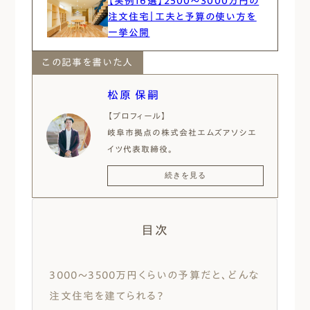
【実例16選】2500〜3000万円の
注文住宅｜工夫と予算の使い方を
一挙公開
この記事を書いた人
松原 保嗣
【プロフィール】
岐阜市拠点の株式会社エムズアソシエ
イツ代表取締役。
20年以上、注文住宅の設計施工に携わ
続きを見る
り、高気密・高断熱住宅やパッシブデザイ
ンを取り入れた設計を通して、圧倒的な
快適住空間を提供。
目次
自社ブログや年間100回以上のセミナー
登壇を通じ、延べ500名以上の施主の家
づくりを支援し、施主啓発にも努める。
3000〜3500万円くらいの予算だと、どんな
【保有資格】
注文住宅を建てられる？
日本エネルギーパス診断士、省エネ建築