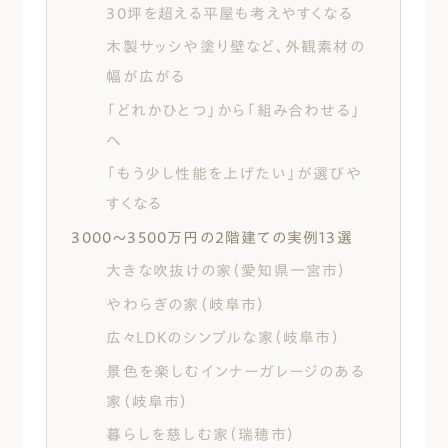
診断士、気密測定技能者、地盤インスペ
30坪を超える平屋も考えやすくなる
クター、福祉住環境コーディネーター2
木製サッシや塗り壁など、外観素材の
級、福祉用具専門相談員
幅が広がる
「どれかひとつ」から「組み合わせる」
へ
「もう少し性能を上げたい」が選びや
すくなる
3000〜3500万円の2階建ての実例13選
大きな吹抜けの家（愛知県一宮市）
やわらぎの家（岐阜市）
広々LDKのシンプルな家（岐阜市）
景色を楽しむインナーガレージのある
家（岐阜市）
暮らしを慈しむ家（瑞穂市）