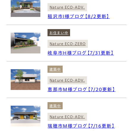
エムズのこと
Nature ECO-ADV.
稲沢市I様ブログ【8/2更新】
0120-40-6613
［受付時間］ 9:00～18:00
お住まい中
Nature ECO-ZERO
まずは相談する[無料]
岐阜市H様ブログ【7/31更新】
モデルハウスを見る
建築中
Nature ECO-ADV.
ファーストプランを試す
恵那市M様ブログ【7/20更新】
建築中
Nature ECO-ADV.
瑞穂市M様ブログ【7/16更新】