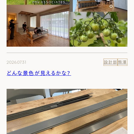
2026.07.31
設計部
熊澤
どんな景色が見えるかな？