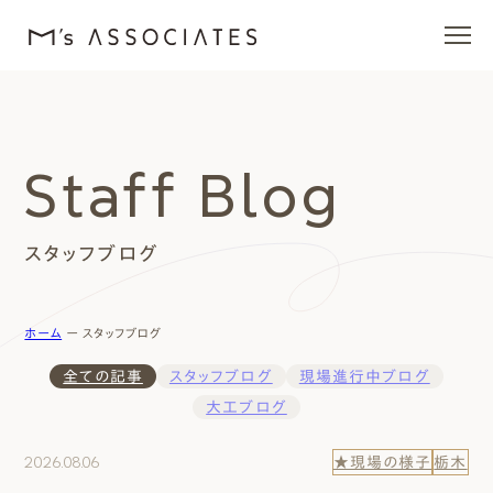
エムズの家
Staff Blog
ラインナップ
スタッフブログ
エムズを愛する人たち
施工事例
ホーム
ー
スタッフブログ
全ての記事
スタッフブログ
現場進行中ブログ
イベント・ブログ
大工ブログ
モデルハウス
2026.08.06
★現場の様子
栃木