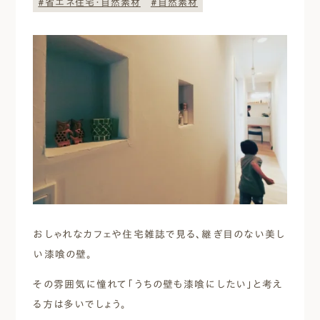
#省エネ住宅・自然素材
#自然素材
エムズのこと
0120-40-6613
［受付時間］ 9:00～18:00
まずは相談する[無料]
モデルハウスを見る
ファーストプランを試す
おしゃれなカフェや住宅雑誌で見る、継ぎ目のない美し
い漆喰の壁。
その雰囲気に憧れて「うちの壁も漆喰にしたい」と考え
る方は多いでしょう。