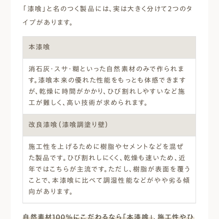
「漆喰」と名のつく製品には、実は大きく分けて2つのタ
イプがあります。
本漆喰
消石灰・スサ・糊といった自然素材のみで作られま
す。漆喰本来の優れた性能をもっとも体感できます
が、乾燥に時間がかかり、ひび割れしやすいなど施
工が難しく、高い技術が求められます。
改良漆喰
（漆喰調塗り壁）
施工性を上げるために樹脂やセメントなどを混ぜ
た製品です。ひび割れしにくく、乾燥も速いため、近
年ではこちらが主流です。ただし、樹脂が表面を覆う
ことで、本漆喰に比べて調湿性能などがやや劣る傾
向があります。
自然素材100%にこだわるなら「本漆喰」
、
施工性やひ