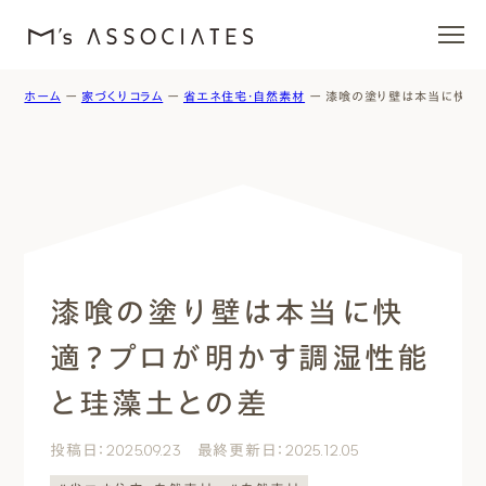
ホーム
ー
家づくりコラム
ー
省エネ住宅・自然素材
ー
漆喰の塗り壁は本当に快適
エムズの家
ラインナップ
エムズを愛する人たち
漆喰の塗り壁は本当に快
施工事例
適？プロが明かす調湿性能
イベント・ブログ
と珪藻土との差
モデルハウス
投稿日：2025.09.23 最終更新日：2025.12.05