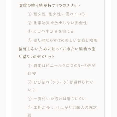
診断士、気密測定技能者、地盤インスペ
漆喰の塗り壁が持つ4つのメリット
クター、福祉住環境コーディネーター2
① 耐久性・耐火性に優れている
級、福祉用具専門相談員
② 化学物質を放出しない安全性
③ カビや生活臭を抑える
④ 塗り壁ならではの美しい質感と陰影
後悔しないために知っておきたい漆喰の塗
り壁5つのデメリット
① 費用はビニールクロスの3〜5倍が
目安
② ひび割れ（クラック）は避けられな
い？
③ 一度付いた汚れは落ちにくい
④ 工期が長く、仕上がりは職人の腕次
第