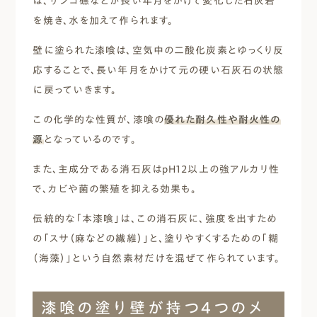
は、サンゴ礁などが長い年月をかけて変化した石灰岩
を焼き、水を加えて作られます。
壁に塗られた漆喰は、空気中の二酸化炭素とゆっくり反
応することで、長い年月をかけて元の硬い石灰石の状態
に戻っていきます。
この化学的な性質が、漆喰の
優れた耐久性や耐火性の
源
となっているのです。
また、主成分である消石灰はpH12以上の強アルカリ性
で、カビや菌の繁殖を抑える効果も。
伝統的な「本漆喰」は、この消石灰に、強度を出すため
の「スサ（麻などの繊維）」と、塗りやすくするための「糊
（海藻）」という自然素材だけを混ぜて作られています。
漆喰の塗り壁が持つ4つのメ