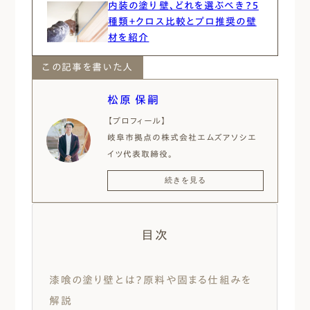
内装の塗り壁、どれを選ぶべき？5
種類＋クロス比較とプロ推奨の壁
材を紹介
この記事を書いた人
松原 保嗣
【プロフィール】
岐阜市拠点の株式会社エムズアソシエ
イツ代表取締役。
20年以上、注文住宅の設計施工に携わ
続きを見る
り、高気密・高断熱住宅やパッシブデザイ
ンを取り入れた設計を通して、圧倒的な
快適住空間を提供。
目次
自社ブログや年間100回以上のセミナー
登壇を通じ、延べ500名以上の施主の家
づくりを支援し、施主啓発にも努める。
漆喰の塗り壁とは？原料や固まる仕組みを
【保有資格】
解説
日本エネルギーパス診断士、省エネ建築