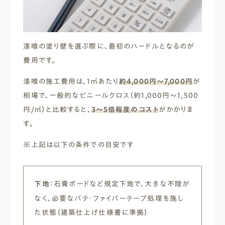
漆喰の塗り壁を選ぶ際に、最初のハードルとなるのが
費用です。
漆喰の施工費用は、1㎡あたり
約4,000円～7,000円
が
相場で、一般的なビニールクロス（約1,000円～1,500
円/㎡）と比較すると、
3～5倍程度のコスト
がかかりま
す。
※上記は以下の条件での目安です
下地
：石膏ボードなど規定下地で、大きな不陸が
なく、必要なパテ・ファイバーテープ処理を施し
た状態（建築仕上げ仕様書に準拠）