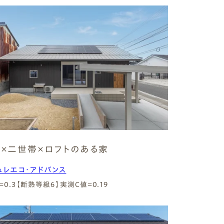
×二世帯×ロフトのある家
ュレエコ・アドバンス
=0.3【断熱等級６】
実測C値=0.19