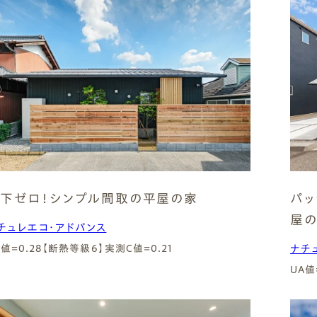
下ゼロ！シンプル間取の平屋の家
パッ
屋
チュレエコ・アドバンス
A値=0.28【断熱等級6】
実測C値=0.21
ナチ
UA値