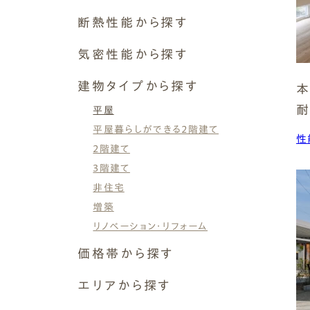
Simple Modern
Owners
Event
Company
ナチュレエコ・プラス
断熱性能から探す
エムズの家について
ラインナップ
ナチュレエコ・ゼロ
ナチュレエコ・プラス
M's house
Lineup
断熱等級6 G2（UA値0.46以下）
外装仕様から探す
ブログ
気密性能から探す
ナチュレエコ・アドバンス
Exterior Type
Blog
断熱等級7 G3（UA値0.26以下）
ナチュレエコ・アドバンス
10のお約束ごと、苦手な
エムズ・ドミノ
ナチュレエコ・ゼロ
C値 0.1以下
（コスパ最強モデル）
こと
軒アリ
家づくりコラム
建物タイプから探す
その他
本
性能向上リノベーション
Natureeco Advance
Promise
With Eaves
House Column
C値 0.2以下
耐
平屋
C値 0.3以下
ナチュレエコ・アドバンス
平屋暮らしができる2階建て
C値 0.4以下
性
エムズの平屋・二世帯住宅
2階建て
Hiraya&Nisetai
C値 0.5以下
エムズ・ドミノ
3階建て
平屋住宅
C値 1以下
非住宅
Hiraya
その他
性能向上リノベーション
増築
リノベーション・リフォーム
( Insulation )
価格帯から探す
断熱性能
1,500~2,000万円
エリアから探す
2,000〜2,500万円
岐阜県