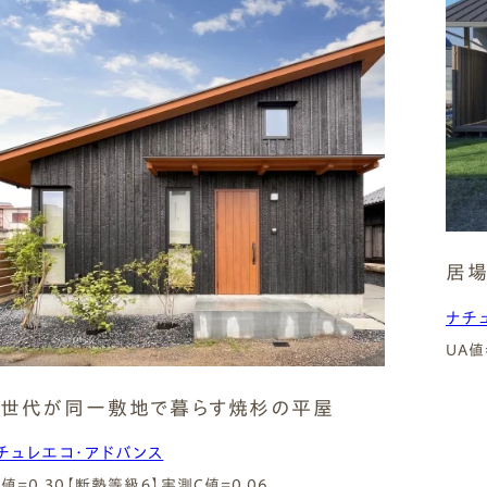
居場
ナチ
UA値
世代が同一敷地で暮らす焼杉の平屋
チュレエコ・アドバンス
A値=0.30【断熱等級６】
実測C値=0.06