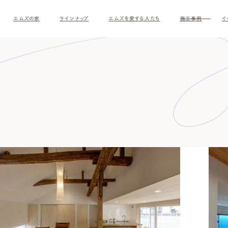
エムズの家
ラインナップ
エムズを愛する人たち
施工事例
イ
す
ナチュラルモダン
和モダ
お客様の暮らしインタビュー
スタッフ紹介
施主様
クレー