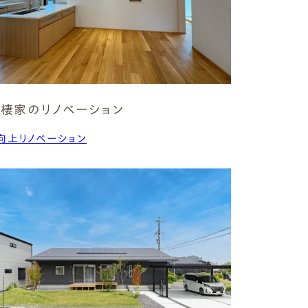
 Modern
nstagram
規格（企画）住宅 ナチュレ
ファーストプラン
エコ・ユニット
ジ付 (ビルトインガレージ)
スタッフブログ
First plan
Nature ECO UNIT.
age
Staff Blog
棲家のリノベーション
向上リノベーション