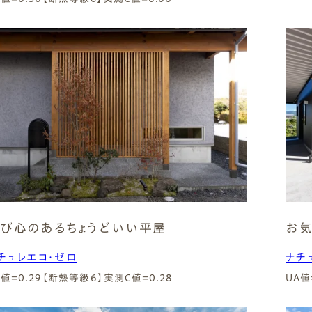
び心のあるちょうどいい平屋
お
チュレエコ・ゼロ
ナチ
A値=0.29【断熱等級6】
実測C値=0.28
UA値