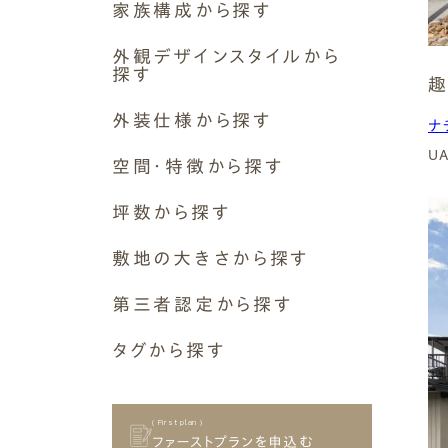
家族構成から探す
2,500〜3,000万円
断熱等級6 G2（UA値0.46以
岐阜市
下）
3,000〜3,500万円
1世帯
外観デザインスタイルから
各務原市
3,500〜4,000万円
探す
2世帯〜2.5世帯
趣
⽻島市
4,000万円〜
断熱等級7 G3（UA値0.26以
3世帯
シンプルモダン
多治⾒市
下）
外装仕様から探す
なし
ナ
1人~2人暮らし
ナチュラルモダン
⼤垣市
外壁素材
U
ペットと暮らす
空間・特徴から探す
木の雰囲気
本巣市
( Airtightness )
モルタル+撥水材
その他
和モダン
中津川市
空間構成
気密性能
坪数から探す
焼杉
その他
瑞穂市
吹き抜け
ガルバリウム
11～15坪
⼭県市
敷地の大きさから探す
ロフト
そとん壁
16～20坪
可児市
二階リビング
30坪～39坪
C値 0.1以下
塗り壁
第三者認定から探す
21～25坪
美濃加茂市
和室
40坪～49坪
板張り
26～30坪
美濃市
⻑期優良住宅
設備
タグから探す
50坪～59坪
C値 0.2以下
屋根・軒
31～35坪
土岐市
その他
床下エアコン
60坪～69坪
軒アリ
ヌック
36～40坪
関市
屋外空間
70坪～79坪
軒無し
C値 0.3以下
土間
41～45坪
北⽅町
ウッドデッキ
( First plan )
80坪～89坪
敷地条件
趣味室
ファーストプランを申込む
45坪以上
岐南町