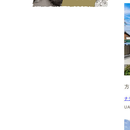
春日井市
3階建て
江南市
愛西市
非住宅
小牧市
稲沢市
増築
清須市
扶桑町
リノベーション・リフォーム
その他
( Price )
価格帯
方
ナ
U
1,500~2,000万円
2,000〜2,500万円