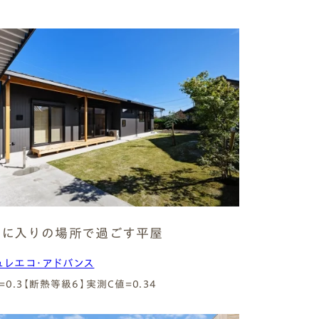
気に入りの場所で過ごす平屋
ュレエコ・アドバンス
=0.3【断熱等級6】
実測C値=0.34