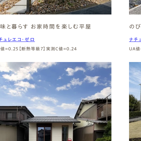
味と暮らす お家時間を楽しむ平屋
のび
チュレエコ・ゼロ
ナチ
A値=0.25【断熱等級7】
実測C値=0.24
UA値