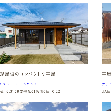
形屋根のコンパクトな平屋
平屋
チュレエコ・アドバンス
ナチ
A値=0.31【断熱等級６】
実測C値=0.22
UA値