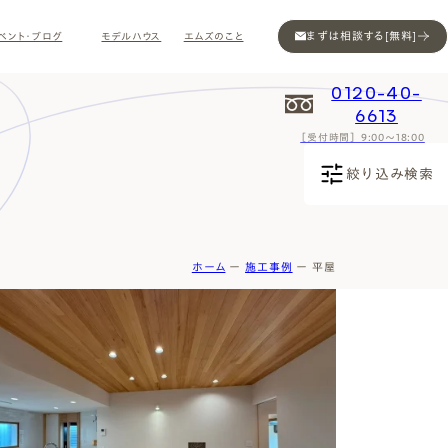
まずは相談する[無料]
ベント・ブログ
モデルハウス
エムズのこと
0120-40-
6613
［受付時間］ 9:00～18:00
Contact
Contact
Contact
Contact
Contact
Contact
Privacy
Privacy
Privacy
Privacy
Privacy
Privacy
Sitemap
Sitemap
Sitemap
Sitemap
Sitemap
Sitemap
絞り込み検索
ホーム
ー
施工事例
ー
平屋
ン
インスタ
ム公開