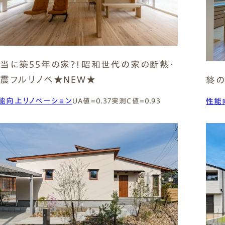
Natural Modern
Japanese
Voice
Staff
Owners I
Claim
ナチュレエコ・ゼロ
家づくりについて（標準
（高性
ナチュレエコ・プラス（最
家づくりの流れ/アフター
能ゼロエネルギー住宅）
仕様）
上級モデル）
保証
軒無し
ガレー
施主様ブログ
施主様ブログ[アメブロ]
当に築55年の家?！昭和世代の家の断熱・
Natureeco Zero
Order House
Natureeco Plus
Flow
Without Eaves
With Gar
Client Blog
blog_client
震フルリノベ★NEW★
終の
能向上リノベーション
性能
UA値=0.37
実測C値=0.93
二世帯住宅
Nisetai