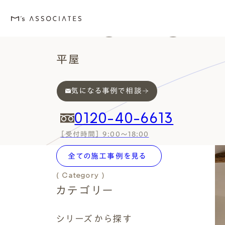
Works
平屋
気になる事例で相談
M's house
Lineup
Love
Works
Event・Blog
About
エムズの家
ラインナップ
エムズを愛する人たち
施工事例
イベント・ブログ
エムズのこと
0120-40-6613
［受付時間］ 9:00～18:00
( Works Search )
全ての施工事例を見る
絞り込み検索
( Category )
カテゴリー
外観デザインスタイルから探
エムズを愛する人たち
イベント
エムズのこと
( Series )
Style
Love
Event・Blog
About
シリーズ
シリーズから探す
シンプルモダン
施主座談会
イベント
会社案内