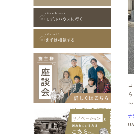
タイルデッキ
90坪～99坪
ガレージ付 (ビルトインガレー
C値 0.4以下
その他
御嵩町
スカイデッキ
100坪以上
ジ)
( Model house )
⼋百津町
終の棲家
モデルハウスに行く
狭小地
C値 0.5以下
坂祝町
その他
垂井町
( Contact )
C値 1以下
まずは相談する
⼤野町
揖斐川町
( Type )
池⽥町
建物タイプ
神⼾町
笠松町
愛知県
コ
名古屋市
平屋
犬山市
～
日進市
平屋暮らしができる2階建て
ナ
北名古屋市
U
一宮市
2階建て
知多市