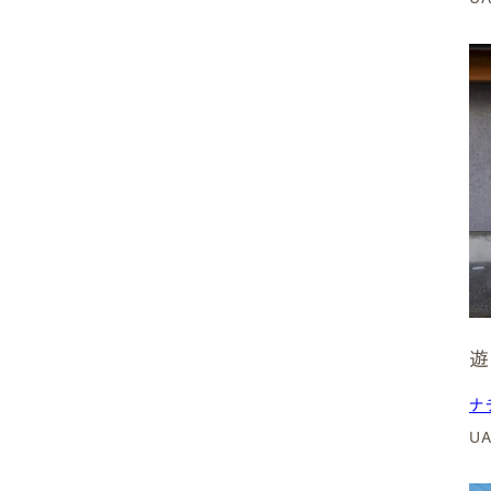
岐阜県
岐阜市
各務原市
⽻島市
多治⾒市
⼤垣市
遊
本巣市
ナ
U
中津川市