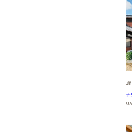
瑞穂市
⼭県市
可児市
美濃加茂市
美濃市
廊
土岐市
ナ
U
関市
北⽅町