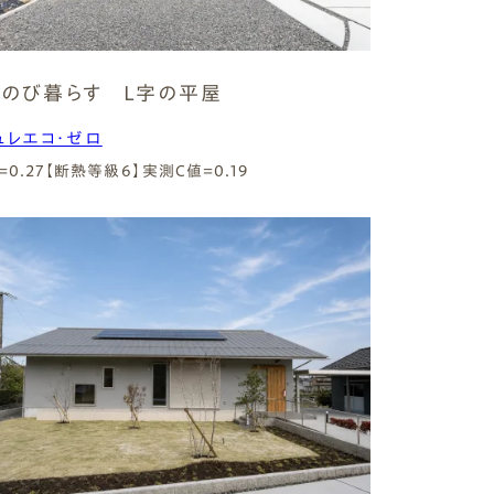
のび暮らす Ｌ字の平屋
ュレエコ・ゼロ
=0.27【断熱等級6】
実測C値=0.19