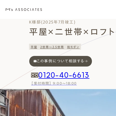
K様邸(2025年7月竣工)
平屋×二世帯×ロフ
平屋
2世帯〜2.5世帯
和モダン
M's house
Lineup
Love
Works
Event・Blog
About
エムズの家
ラインナップ
エムズを愛する人たち
施工事例
イベント・ブログ
エムズのこと
この事例について相談する
0120-40-6613
［受付時間］ 9:00～18:00
外観デザインスタイルから探
エムズを愛する人たち
イベント
エムズのこと
Style
Love
Event・Blog
About
シンプルモダン
施主座談会
イベント
会社案内