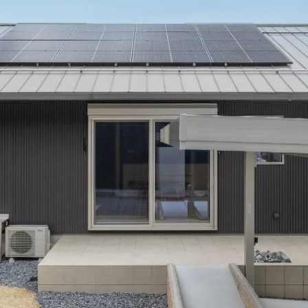
Natural Modern
Japanese
Voice
Staff
Owners I
Claim
ナチュレエコ・ゼロ
家づくりについて（標準
（高性
ナチュレエコ・プラス（最
家づくりの流れ/アフター
能ゼロエネルギー住宅）
仕様）
上級モデル）
保証
軒無し
ガレー
施主様ブログ
施主様ブログ[アメブロ]
Natureeco Zero
Order House
Natureeco Plus
Flow
Without Eaves
With Gar
Client Blog
blog_client
二世帯住宅
Nisetai