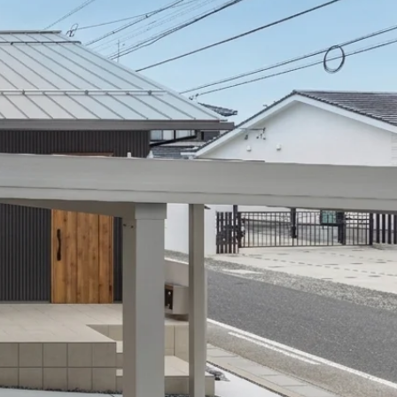
 Modern
nstagram
規格（企画）住宅 ナチュレ
ファーストプラン
エコ・ユニット
ジ付 (ビルトインガレージ)
スタッフブログ
First plan
Nature ECO UNIT.
age
Staff Blog