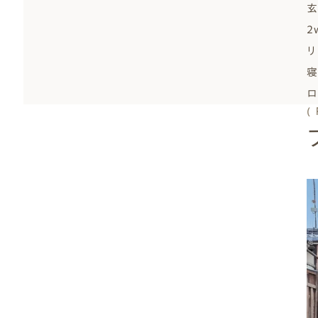
玄
2
リ
寝
ロ
(