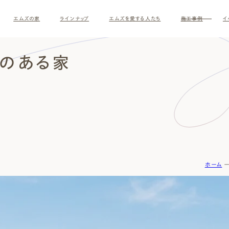
エムズの家
ラインナップ
エムズを愛する人たち
施工事例
イ
トのある家
ホーム
す
ナチュラルモダン
和モダ
お客様の暮らしインタビュー
スタッフ紹介
施主様
クレー