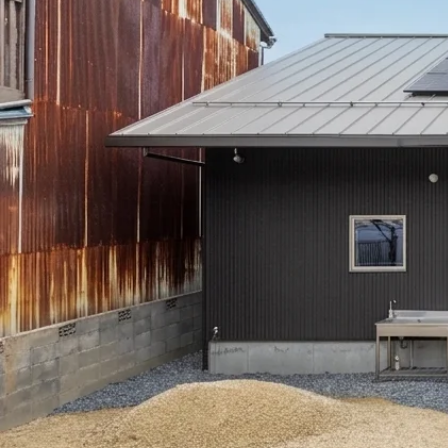
Simple Modern
Owners
Event
Company
エムズの家について
ラインナップ
M's house
Lineup
外装仕様から探す
ブログ
Exterior Type
Blog
ナチュレエコ・アドバンス
10のお約束ごと、苦手な
（コスパ最強モデル）
こと
軒アリ
家づくりコラム
Natureeco Advance
Promise
With Eaves
House Column
エムズの平家・二世帯住宅
Hiraya&Nisetai
平屋住宅
Hiraya