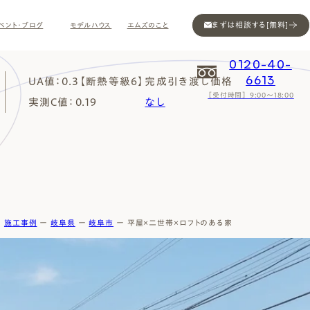
まずは相談する[無料]
ベント・ブログ
モデルハウス
エムズのこと
0120-40-
6613
UA値：0.3【断熱等級６】
完成引き渡し価格
［受付時間］ 9:00～18:00
実測C値：0.19
なし
Contact
Contact
Contact
Contact
Contact
Contact
Privacy
Privacy
Privacy
Privacy
Privacy
Privacy
Sitemap
Sitemap
Sitemap
Sitemap
Sitemap
Sitemap
ー
施工事例
ー
岐阜県
ー
岐阜市
ー
平屋×二世帯×ロフトのある家
ン
インスタ
ム公開