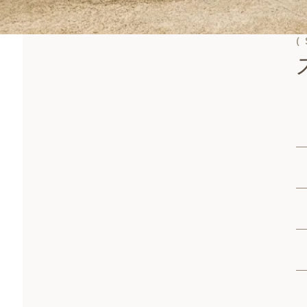
(
スペック
プランニング
こだわりポイント
フォトギャラリー
関連するデザインスタイル事例
関連するシリーズ事例
( First plan )
ファーストプランを申込む
( Model house )
モデルハウスに行く