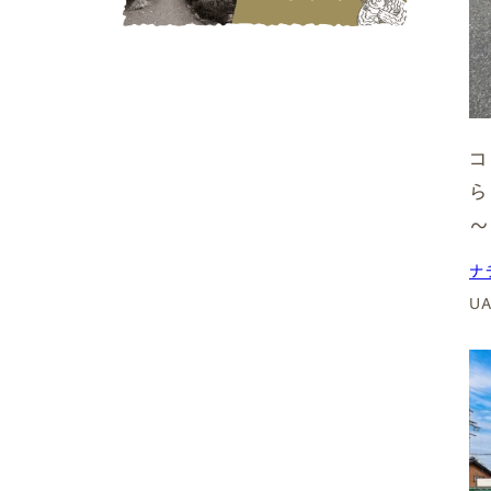
春日井市
3階建て
江南市
愛西市
非住宅
小牧市
稲沢市
コ
増築
清須市
扶桑町
リノベーション・リフォーム
～
その他
ナ
( Price )
U
価格帯
1,500~2,000万円
2,000〜2,500万円