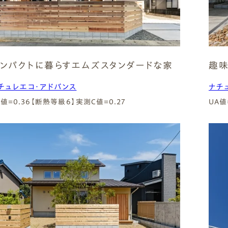
Natural Modern
Japanese
Voice
Staff
Owners I
Claim
ナチュレエコ・ゼロ
家づくりについて（標準
（高性
ナチュレエコ・プラス（最
家づくりの流れ/アフター
能ゼロエネルギー住宅）
仕様）
上級モデル）
保証
軒無し
ガレー
施主様ブログ
施主様ブログ[アメブロ]
ンパクトに暮らすエムズスタンダードな家
趣味
Natureeco Zero
Order House
Natureeco Plus
Flow
Without Eaves
With Gar
Client Blog
blog_client
チュレエコ・アドバンス
ナチ
A値=0.36【断熱等級6】
実測C値=0.27
UA値
二世帯住宅
Nisetai