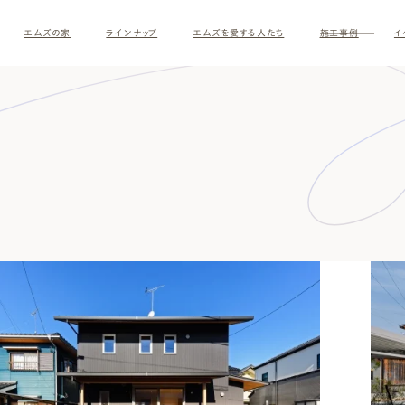
エムズの家
ラインナップ
エムズを愛する人たち
施工事例
イ
す
ナチュラルモダン
和モダ
お客様の暮らしインタビュー
スタッフ紹介
施主様
クレー