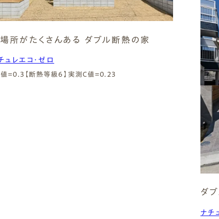
場所がたくさんある ダブル断熱の家
チュレエコ・ゼロ
A値=0.3【断熱等級6】
実測C値=0.23
ダブ
ナチ