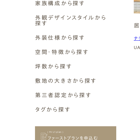
家族構成から探す
2,500〜3,000万円
断熱等級6 G2（UA値0.46以
非住宅
岐阜市
下）
3,000〜3,500万円
1世帯
増築
外観デザインスタイルから
各務原市
3,500〜4,000万円
探す
2世帯〜2.5世帯
リノベーション・リフォーム
居
⽻島市
4,000万円〜
断熱等級7 G3（UA値0.26以
3世帯
シンプルモダン
多治⾒市
下）
外装仕様から探す
なし
ナ
1人~2人暮らし
ナチュラルモダン
⼤垣市
U
外壁素材
ペットと暮らす
空間・特徴から探す
木の雰囲気
本巣市
( Airtightness )
モルタル+撥水材
その他
和モダン
中津川市
空間構成
気密性能
坪数から探す
焼杉
その他
瑞穂市
吹き抜け
ガルバリウム
11～15坪
⼭県市
敷地の大きさから探す
ロフト
そとん壁
16～20坪
可児市
二階リビング
30坪～39坪
C値 0.1以下
塗り壁
第三者認定から探す
21～25坪
美濃加茂市
和室
40坪～49坪
板張り
26～30坪
美濃市
⻑期優良住宅
設備
タグから探す
50坪～59坪
C値 0.2以下
屋根・軒
31～35坪
土岐市
その他
床下エアコン
60坪～69坪
軒アリ
ヌック
36～40坪
関市
屋外空間
70坪～79坪
軒無し
C値 0.3以下
土間
41～45坪
北⽅町
ウッドデッキ
( First plan )
80坪～89坪
敷地条件
趣味室
ファーストプランを申込む
45坪以上
岐南町