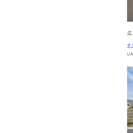
岐阜県
岐阜市
広
各務原市
ナ
U
⽻島市
多治⾒市
⼤垣市
本巣市
中津川市