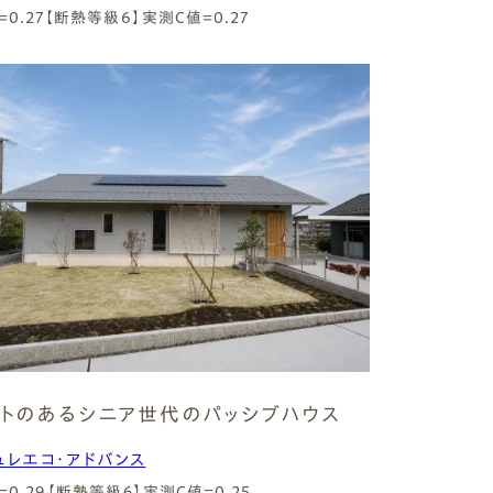
=0.27【断熱等級6】
実測C値=0.27
トのあるシニア世代のパッシブハウス
ュレエコ・アドバンス
=0.29【断熱等級６】
実測C値=0.25