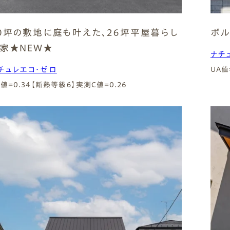
０坪の敷地に庭も叶えた、２６坪平屋暮らし
ボル
家★NEW★
ナチ
チュレエコ・ゼロ
UA値
A値=0.34【断熱等級６】
実測C値=0.26