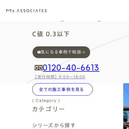
Works
C値 0.3以下
気になる事例で相談
M's house
Lineup
Love
Works
Event・Blog
About
エムズの家
ラインナップ
エムズを愛する人たち
施工事例
イベント・ブログ
エムズのこと
0120-40-6613
［受付時間］ 9:00～18:00
( Works Search )
全ての施工事例を見る
絞り込み検索
( Category )
カテゴリー
外観デザインスタイルから探
エムズを愛する人たち
イベント
エムズのこと
( Series )
Style
Love
Event・Blog
About
シリーズ
シリーズから探す
シンプルモダン
施主座談会
イベント
会社案内