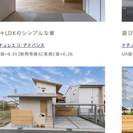
々LDKのシンプルな家
遊び
チュレエコ・アドバンス
ナチ
A値=0.35【断熱等級６】
実測C値=0.26
UA値