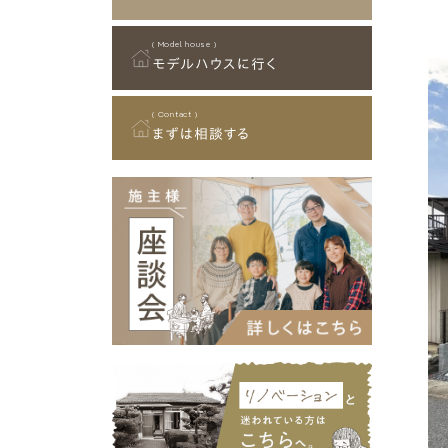
タイルデッキ
90坪～99坪
ガレージ付 (ビルトインガレー
C値 0.4以下
その他
御嵩町
スカイデッキ
100坪以上
ジ)
( Model house )
⼋百津町
終の棲家
モデルハウスに行く
狭小地
C値 0.5以下
坂祝町
その他
垂井町
( Contact )
C値 1以下
まずは相談する
⼤野町
揖斐川町
( Type )
池⽥町
建物タイプ
神⼾町
笠松町
愛知県
名古屋市
平屋
犬山市
日進市
平屋暮らしができる2階建て
北名古屋市
一宮市
2階建て
知多市