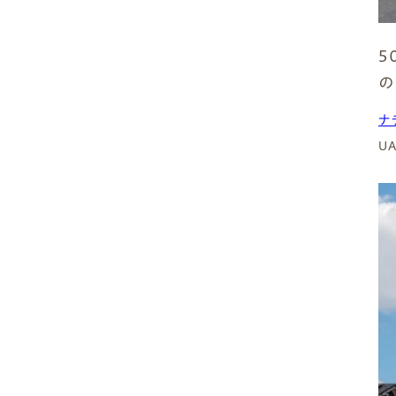
瑞穂市
５
⼭県市
の
ナ
可児市
U
美濃加茂市
美濃市
土岐市
関市
北⽅町