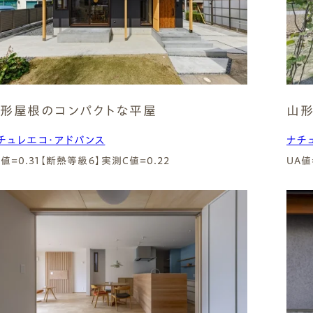
形屋根のコンパクトな平屋
山形
チュレエコ・アドバンス
ナチ
A値=0.31【断熱等級６】
実測C値=0.22
UA値