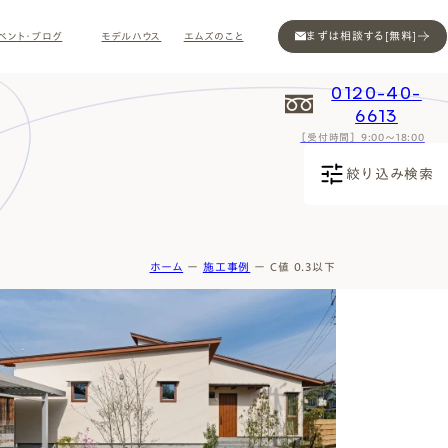
まずは相談する[無料]
ベント・ブログ
モデルハウス
エムズのこと
0120-40-
6613
［受付時間］ 9:00～18:00
Contact
Contact
Contact
Contact
Contact
Contact
Privacy
Privacy
Privacy
Privacy
Privacy
Privacy
Sitemap
Sitemap
Sitemap
Sitemap
Sitemap
Sitemap
絞り込み検索
ホーム
ー
施工事例
ー
C値 0.3以下
ン
インスタ
ム公開