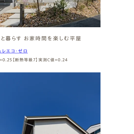
 Modern
nstagram
規格（企画）住宅 ナチュレ
ファーストプラン
エコ・ユニット
ジ付 (ビルトインガレージ)
スタッフブログ
と暮らす お家時間を楽しむ平屋
First plan
Nature ECO UNIT.
age
Staff Blog
ュレエコ・ゼロ
=0.25【断熱等級7】
実測C値=0.24