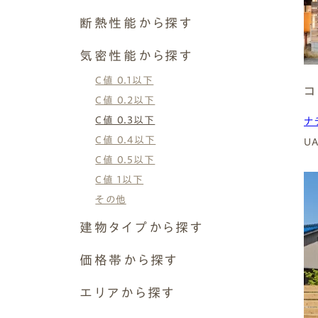
Simple Modern
Owners
Event
Company
ナチュレエコ・プラス
断熱性能から探す
エムズの家について
ラインナップ
ナチュレエコ・ゼロ
ナチュレエコ・プラス
M's house
Lineup
断熱等級6 G2（UA値0.46以下）
外装仕様から探す
ブログ
気密性能から探す
ナチュレエコ・アドバンス
Exterior Type
Blog
断熱等級7 G3（UA値0.26以下）
ナチュレエコ・アドバンス
10のお約束ごと、苦手な
エムズ・ドミノ
ナチュレエコ・ゼロ
C値 0.1以下
（コスパ最強モデル）
こと
軒アリ
家づくりコラム
その他
コ
性能向上リノベーション
Natureeco Advance
Promise
With Eaves
House Column
C値 0.2以下
C値 0.3以下
ナチュレエコ・アドバンス
ナ
C値 0.4以下
U
エムズの平家・二世帯住宅
Hiraya&Nisetai
C値 0.5以下
エムズ・ドミノ
平屋住宅
C値 1以下
Hiraya
その他
性能向上リノベーション
建物タイプから探す
( Insulation )
平屋
価格帯から探す
断熱性能
平屋暮らしができる2階建て
1,500~2,000万円
エリアから探す
2階建て
2,000〜2,500万円
3階建て
岐阜県