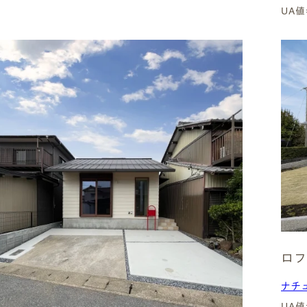
UA値
ロフ
ナチ
UA値