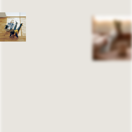
愛西市
2,500〜3,000万円
小牧市
稲沢市
3,000〜3,500万円
清須市
扶桑町
3,500〜4,000万円
その他
4,000万円〜
なし
( Area )
エリア
岐阜県