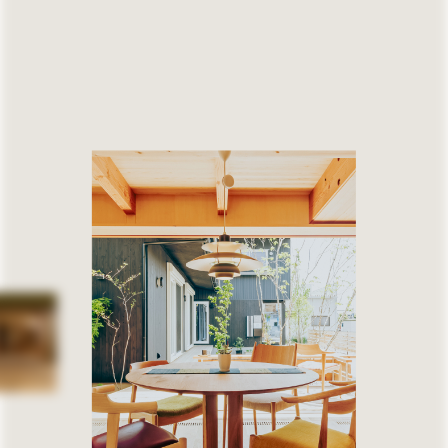
( Style )
外観デザインスタイル
シンプルモダン
ナチュラルモダン
木の雰囲気
和モダン
( Exterior-type )
外装仕様