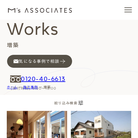
Works
エムズの家
増築
ラインナップ
気になる事例で相談
エムズを愛する人たち
0120-40-6613
ホーム
ー
施工事例
ー
増築
［受付時間］ 9:00～18:00
施工事例
絞り込み検索
イベント・ブログ
( Works Search )
絞り込み検索
モデルハウス
( Series )