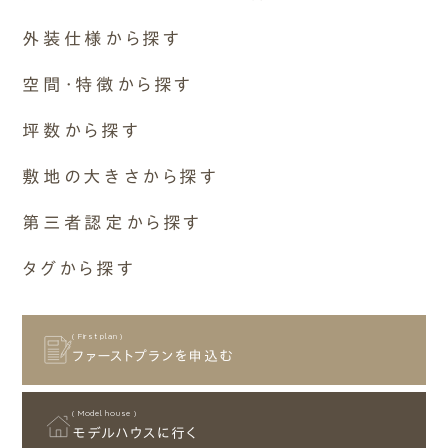
3,500〜4,000万円
2世帯〜2.5世帯
⽻島市
シンプルモダン
C値 0.4以下
4,000万円〜
外装仕様から探す
3世帯
多治⾒市
ナチュラルモダン
なし
1人~2人暮らし
外壁素材
⼤垣市
空間・特徴から探す
木の雰囲気
C値 0.5以下
ペットと暮らす
モルタル+撥水材
本巣市
和モダン
空間構成
その他
坪数から探す
焼杉
中津川市
その他
C値 1以下
吹き抜け
ガルバリウム
瑞穂市
11～15坪
敷地の大きさから探す
ロフト
そとん壁
⼭県市
16～20坪
二階リビング
( Type )
30坪～39坪
塗り壁
可児市
第三者認定から探す
21～25坪
和室
建物タイプ
40坪～49坪
板張り
美濃加茂市
26～30坪
⻑期優良住宅
設備
タグから探す
50坪～59坪
屋根・軒
美濃市
31～35坪
その他
床下エアコン
60坪～69坪
軒アリ
土岐市
平屋
ヌック
36～40坪
屋外空間
70坪～79坪
軒無し
関市
土間
41～45坪
( First plan )
ウッドデッキ
80坪～89坪
敷地条件
ファーストプランを申込む
北⽅町
趣味室
平屋暮らしができる2階建て
45坪以上
タイルデッキ
90坪～99坪
ガレージ付 (ビルトインガレージ)
岐南町
その他
スカイデッキ
100坪以上
狭小地
御嵩町
( Model house )
2階建て
終の棲家
モデルハウスに行く
⼋百津町