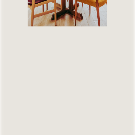
外壁素材
屋根・軒
敷地条件
( Feature )
空間・特徴
空間構成
設備
屋外空間