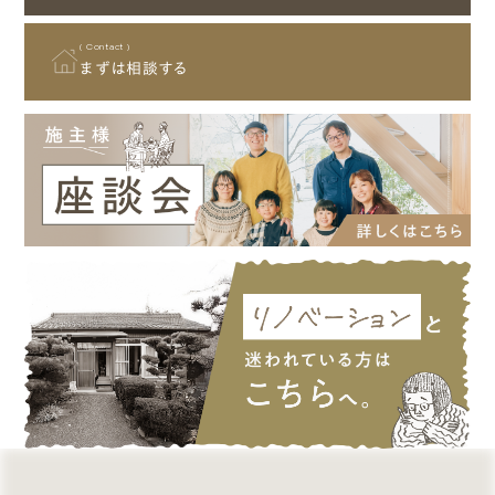
その他
坂祝町
3階建て
( Contact )
垂井町
まずは相談する
⼤野町
非住宅
揖斐川町
池⽥町
増築
神⼾町
笠松町
リノベーション・リフォーム
愛知県
名古屋市
( Price )
犬山市
価格帯
日進市
北名古屋市
一宮市
1,500~2,000万円
知多市
春日井市
2,000〜2,500万円
江南市