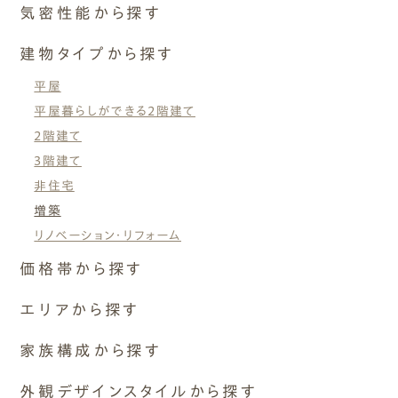
断熱等級6 G2（UA値0.46以下）
気密性能から探す
ナチュレエコ・アドバンス
断熱等級7 G3（UA値0.26以下）
断熱等級6 G2（UA値0.46以
エムズ・ドミノ
C値 0.1以下
建物タイプから探す
下）
その他
性能向上リノベーション
C値 0.2以下
平屋
C値 0.3以下
断熱等級7 G3（UA値0.26以
平屋暮らしができる2階建て
C値 0.4以下
下）
2階建て
C値 0.5以下
3階建て
C値 1以下
( Airtightness )
非住宅
その他
気密性能
増築
リノベーション・リフォーム
価格帯から探す
C値 0.1以下
1,500~2,000万円
エリアから探す
C値 0.2以下
2,000〜2,500万円
岐阜県
家族構成から探す
2,500〜3,000万円
岐阜市
C値 0.3以下
3,000〜3,500万円
1世帯
外観デザインスタイルから探す
各務原市