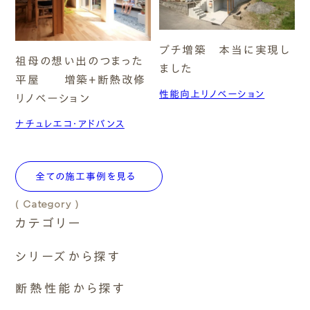
シリーズ
エムズのこと
プチ増築 本当に実現し
0120-40-6613
祖母の想い出のつまった
ナチュレエコ・プラス
ました
［受付時間］ 9:00～18:00
平屋 増築+断熱改修
性能向上リノベーション
リノベーション
ナチュレエコ・ゼロ
まずは相談する[無料]
ナチュレエコ・アドバンス
ナチュレエコ・アドバンス
モデルハウスを見る
全ての施工事例を見る
エムズ・ドミノ
ファーストプランを試す
( Category )
カテゴリー
性能向上リノベーション
シリーズから探す
( Insulation )
ナチュレエコ・プラス
断熱性能
断熱性能から探す
ナチュレエコ・ゼロ