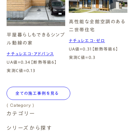
シリーズ
エムズのこと
高性能な全館空調のある
0120-40-6613
ナチュレエコ・プラス
二世帯住宅
［受付時間］ 9:00～18:00
平屋暮らしもできるシンプ
ナチュレエコ・ゼロ
ル動線の家
ナチュレエコ・ゼロ
UA値=0.31【断熱等級6】
まずは相談する[無料]
ナチュレエコ・アドバンス
実測C値=0.3
UA値=0.34【断熱等級6】
ナチュレエコ・アドバンス
モデルハウスを見る
実測C値=0.13
エムズ・ドミノ
ファーストプランを試す
全ての施工事例を見る
性能向上リノベーション
( Category )
カテゴリー
( Insulation )
断熱性能
シリーズから探す