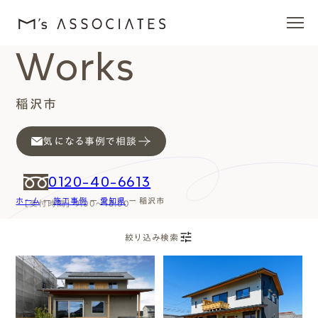
Works
エムズの家
稲沢市
ラインナップ
気になる事例で相談
エムズを愛する人たち
0120-40-6613
ホーム
ー
施工事例
ー
愛知県
ー
稲沢市
［受付時間］ 9:00～18:00
施工事例
絞り込み検索
イベント・ブログ
( Works Search )
絞り込み検索
モデルハウス
( Series )