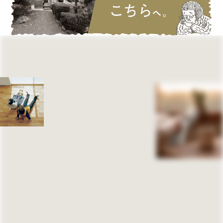
瑞穂市
⼭県市
可児市
美濃加茂市
美濃市
土岐市
関市
北⽅町