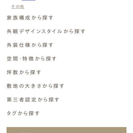
その他
2,500〜3,000万円
家族構成から探す
3,000〜3,500万円
1世帯
外観デザインスタイルから探す
2世帯〜2.5世帯
シンプルモダン
外装仕様から探す
3,500〜4,000万円
3世帯
ナチュラルモダン
1人~2人暮らし
外壁素材
空間・特徴から探す
木の雰囲気
ペットと暮らす
4,000万円〜
モルタル+撥水材
和モダン
空間構成
その他
坪数から探す
焼杉
その他
吹き抜け
なし
ガルバリウム
11～15坪
敷地の大きさから探す
ロフト
そとん壁
16～20坪
二階リビング
30坪～39坪
塗り壁
( Area )
第三者認定から探す
21～25坪
和室
40坪～49坪
エリア
板張り
26～30坪
⻑期優良住宅
設備
タグから探す
50坪～59坪
屋根・軒
31～35坪
その他
床下エアコン
60坪～69坪
軒アリ
ヌック
36～40坪
岐阜県
屋外空間
70坪～79坪
軒無し
土間
41～45坪