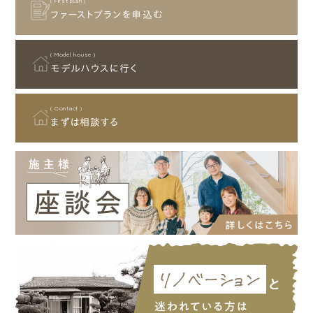
( First plan )
ウッドデッキ
80坪～89坪
敷地条件
ファーストプランを申込む
趣味室
45坪以上
タイルデッキ
岐阜市
90坪～99坪
ガレージ付 (ビルトインガレージ)
その他
スカイデッキ
100坪以上
狭小地
( Model house )
終の棲家
モデルハウスに行く
各務原市
その他
( Contact )
⽻島市
まずは相談する
多治⾒市
⼤垣市
本巣市
中津川市