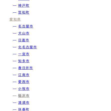
神⼾町
3階建て
笠松町
愛知県
非住宅
名古屋市
犬山市
増築
日進市
北名古屋市
リノベーション・リフォーム
一宮市
知多市
( Price )
春日井市
価格帯
江南市
愛西市
小牧市
1,500~2,000万円
稲沢市
清須市
2,000〜2,500万円
扶桑町