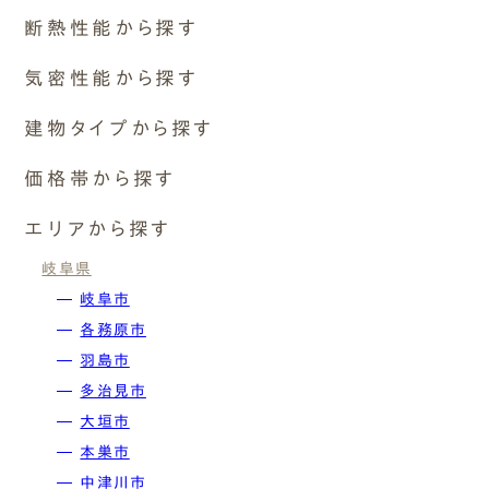
ナチュレエコ・プラス
断熱性能から探す
断熱等級6 G2（UA値0.46以
ナチュレエコ・ゼロ
下）
断熱等級6 G2（UA値0.46以下）
気密性能から探す
ナチュレエコ・アドバンス
断熱等級7 G3（UA値0.26以下）
エムズ・ドミノ
C値 0.1以下
建物タイプから探す
その他
断熱等級7 G3（UA値0.26以
性能向上リノベーション
C値 0.2以下
下）
平屋
価格帯から探す
C値 0.3以下
平屋暮らしができる2階建て
C値 0.4以下
1,500~2,000万円
( Airtightness )
エリアから探す
2階建て
C値 0.5以下
2,000〜2,500万円
気密性能
3階建て
岐阜県
C値 1以下
2,500〜3,000万円
非住宅
岐阜市
その他
3,000〜3,500万円
増築
C値 0.1以下
各務原市
3,500〜4,000万円
リノベーション・リフォーム
⽻島市
4,000万円〜
多治⾒市
C値 0.2以下
なし
⼤垣市
本巣市
C値 0.3以下
中津川市