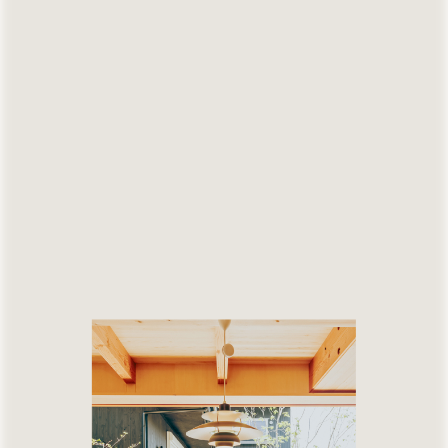
36～40坪
41～45坪
45坪以上
( Lot-size )
敷地の大きさ
30坪～39坪
40坪～49坪
50坪～59坪