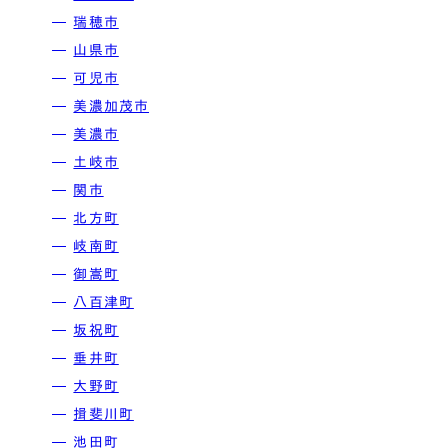
瑞穂市
C値 0.4以下
⼭県市
可児市
C値 0.5以下
美濃加茂市
美濃市
C値 1以下
土岐市
関市
( Type )
北⽅町
建物タイプ
岐南町
御嵩町
⼋百津町
平屋
坂祝町
垂井町
平屋暮らしができる2階建て
⼤野町
揖斐川町
2階建て
池⽥町