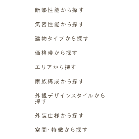
Simple Modern
Owners
Event
Company
ナチュレエコ・プラス
断熱性能から探す
エムズの家について
ラインナップ
ナチュレエコ・ゼロ
ナチュレエコ・プラス
M's house
Lineup
断熱等級6 G2（UA値0.46以下）
外装仕様から探す
ブログ
気密性能から探す
ナチュレエコ・アドバンス
Exterior Type
Blog
断熱等級7 G3（UA値0.26以下）
ナチュレエコ・アドバンス
10のお約束ごと、苦手な
エムズ・ドミノ
ナチュレエコ・ゼロ
C値 0.1以下
（コスパ最強モデル）
こと
軒アリ
家づくりコラム
建物タイプから探す
その他
性能向上リノベーション
Natureeco Advance
Promise
With Eaves
House Column
C値 0.2以下
平屋
価格帯から探す
C値 0.3以下
ナチュレエコ・アドバンス
平屋暮らしができる2階建て
C値 0.4以下
エムズの平屋・二世帯住宅
1,500~2,000万円
エリアから探す
2階建て
Hiraya&Nisetai
C値 0.5以下
エムズ・ドミノ
2,000〜2,500万円
3階建て
岐阜県
平屋住宅
C値 1以下
家族構成から探す
2,500〜3,000万円
非住宅
Hiraya
岐阜市
その他
性能向上リノベーション
3,000〜3,500万円
1世帯
増築
外観デザインスタイルから
各務原市
3,500〜4,000万円
探す
2世帯〜2.5世帯
リノベーション・リフォーム
⽻島市
4,000万円〜
( Insulation )
3世帯
シンプルモダン
多治⾒市
外装仕様から探す
断熱性能
なし
1人~2人暮らし
ナチュラルモダン
⼤垣市
外壁素材
ペットと暮らす
空間・特徴から探す
木の雰囲気
本巣市
モルタル+撥水材
その他
和モダン
中津川市