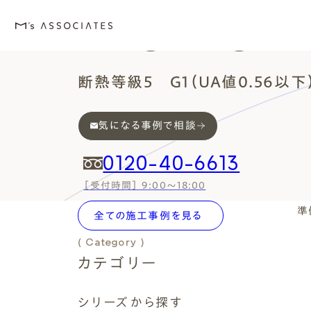
Works
断熱等級5 G1（UA値0.56以下
気になる事例で相談
M's house
Lineup
Love
Works
Event・Blog
About
エムズの家
ラインナップ
エムズを愛する人たち
施工事例
イベント・ブログ
エムズのこと
0120-40-6613
［受付時間］ 9:00～18:00
( Works Search )
準
全ての施工事例を見る
絞り込み検索
( Category )
カテゴリー
外観デザインスタイルから探
エムズを愛する人たち
イベント
エムズのこと
( Series )
Style
Love
Event・Blog
About
シリーズ
シリーズから探す
シンプルモダン
施主座談会
イベント
会社案内