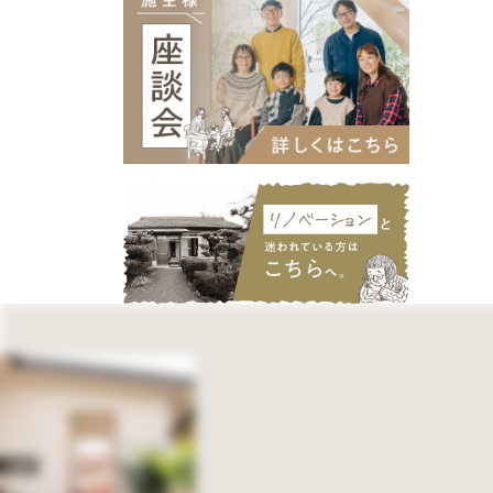
C値 0.4以下
神⼾町
笠松町
C値 0.5以下
愛知県
名古屋市
C値 1以下
犬山市
日進市
( Type )
北名古屋市
建物タイプ
一宮市
知多市
春日井市
江南市
平屋
愛西市
小牧市
平屋暮らしができる2階建て
稲沢市
清須市
2階建て
扶桑町