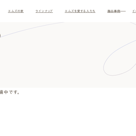
エムズの家
ラインナップ
エムズを愛する人たち
施工事例
イ
）
備中です。
す
ナチュラルモダン
和モダ
お客様の暮らしインタビュー
スタッフ紹介
施主様
クレー