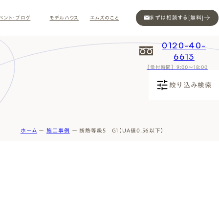
まずは相談する[無料]
ベント・ブログ
モデルハウス
エムズのこと
0120-40-
6613
［受付時間］ 9:00～18:00
Contact
Contact
Contact
Contact
Contact
Contact
Privacy
Privacy
Privacy
Privacy
Privacy
Privacy
Sitemap
Sitemap
Sitemap
Sitemap
Sitemap
Sitemap
絞り込み検索
ホーム
ー
施工事例
ー
断熱等級5 G1（UA値0.56以下）
ン
インスタ
ム公開