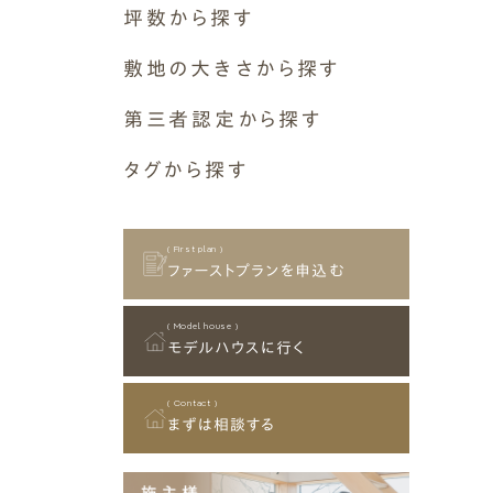
空間構成
断熱等級6 G2（UA値0.46以
坪数から探す
焼杉
その他
瑞穂市
吹き抜け
下）
ガルバリウム
11～15坪
⼭県市
敷地の大きさから探す
ロフト
そとん壁
16～20坪
可児市
二階リビング
断熱等級7 G3（UA値0.26以
30坪～39坪
塗り壁
第三者認定から探す
21～25坪
美濃加茂市
下）
和室
40坪～49坪
板張り
26～30坪
美濃市
⻑期優良住宅
設備
タグから探す
50坪～59坪
屋根・軒
31～35坪
土岐市
その他
床下エアコン
( Airtightness )
60坪～69坪
軒アリ
ヌック
36～40坪
関市
屋外空間
気密性能
70坪～79坪
軒無し
土間
41～45坪
北⽅町
ウッドデッキ
( First plan )
80坪～89坪
敷地条件
趣味室
ファーストプランを申込む
45坪以上
岐南町
タイルデッキ
90坪～99坪
ガレージ付 (ビルトインガレー
その他
御嵩町
スカイデッキ
100坪以上
C値 0.1以下
ジ)
( Model house )
⼋百津町
終の棲家
モデルハウスに行く
狭小地
坂祝町
その他
C値 0.2以下
垂井町
( Contact )
まずは相談する
⼤野町
C値 0.3以下
揖斐川町
池⽥町