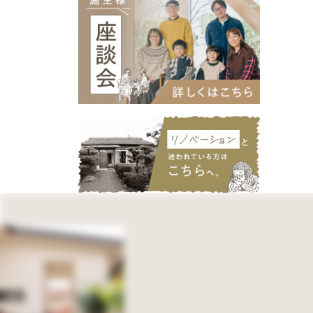
C値 0.4以下
神⼾町
笠松町
C値 0.5以下
愛知県
名古屋市
C値 1以下
犬山市
日進市
( Type )
北名古屋市
建物タイプ
一宮市
知多市
春日井市
江南市
平屋
愛西市
小牧市
平屋暮らしができる2階建て
稲沢市
清須市
2階建て
扶桑町