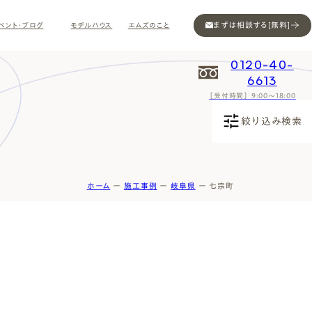
まずは相談する[無料]
ベント・ブログ
モデルハウス
エムズのこと
0120-40-
6613
［受付時間］ 9:00～18:00
Contact
Contact
Contact
Contact
Contact
Contact
Privacy
Privacy
Privacy
Privacy
Privacy
Privacy
Sitemap
Sitemap
Sitemap
Sitemap
Sitemap
Sitemap
絞り込み検索
ホーム
ー
施工事例
ー
岐阜県
ー
七宗町
ン
インスタ
ム公開