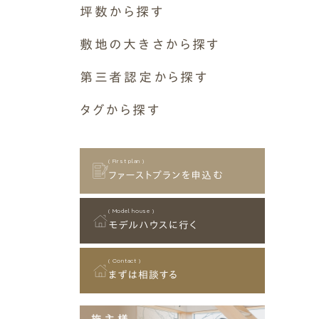
空間構成
断熱等級6 G2（UA値0.46以
坪数から探す
焼杉
その他
瑞穂市
吹き抜け
下）
ガルバリウム
11～15坪
⼭県市
敷地の大きさから探す
ロフト
そとん壁
16～20坪
可児市
二階リビング
断熱等級7 G3（UA値0.26以
30坪～39坪
塗り壁
第三者認定から探す
21～25坪
美濃加茂市
下）
和室
40坪～49坪
板張り
26～30坪
美濃市
⻑期優良住宅
設備
タグから探す
50坪～59坪
屋根・軒
31～35坪
土岐市
その他
床下エアコン
( Airtightness )
60坪～69坪
軒アリ
ヌック
36～40坪
関市
屋外空間
気密性能
70坪～79坪
軒無し
土間
41～45坪
北⽅町
ウッドデッキ
( First plan )
80坪～89坪
敷地条件
趣味室
ファーストプランを申込む
45坪以上
岐南町
タイルデッキ
90坪～99坪
ガレージ付 (ビルトインガレー
その他
御嵩町
スカイデッキ
100坪以上
C値 0.1以下
ジ)
( Model house )
⼋百津町
終の棲家
モデルハウスに行く
狭小地
坂祝町
その他
C値 0.2以下
垂井町
( Contact )
まずは相談する
⼤野町
C値 0.3以下
揖斐川町
池⽥町