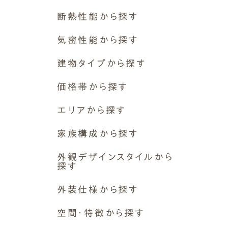
Simple Modern
Owners
Event
Company
ナチュレエコ・プラス
断熱性能から探す
エムズの家について
ラインナップ
ナチュレエコ・ゼロ
ナチュレエコ・プラス
M's house
Lineup
断熱等級6 G2（UA値0.46以下）
外装仕様から探す
ブログ
気密性能から探す
ナチュレエコ・アドバンス
Exterior Type
Blog
断熱等級7 G3（UA値0.26以下）
ナチュレエコ・アドバンス
10のお約束ごと、苦手な
エムズ・ドミノ
ナチュレエコ・ゼロ
C値 0.1以下
（コスパ最強モデル）
こと
軒アリ
家づくりコラム
建物タイプから探す
その他
性能向上リノベーション
Natureeco Advance
Promise
With Eaves
House Column
C値 0.2以下
平屋
価格帯から探す
C値 0.3以下
ナチュレエコ・アドバンス
平屋暮らしができる2階建て
C値 0.4以下
エムズの平家・二世帯住宅
1,500~2,000万円
エリアから探す
2階建て
Hiraya&Nisetai
C値 0.5以下
エムズ・ドミノ
2,000〜2,500万円
3階建て
岐阜県
平屋住宅
C値 1以下
家族構成から探す
2,500〜3,000万円
非住宅
Hiraya
岐阜市
その他
性能向上リノベーション
3,000〜3,500万円
1世帯
増築
外観デザインスタイルから
各務原市
3,500〜4,000万円
探す
2世帯〜2.5世帯
リノベーション・リフォーム
⽻島市
4,000万円〜
( Insulation )
3世帯
シンプルモダン
多治⾒市
外装仕様から探す
断熱性能
なし
1人~2人暮らし
ナチュラルモダン
⼤垣市
外壁素材
ペットと暮らす
空間・特徴から探す
木の雰囲気
本巣市
モルタル+撥水材
その他
和モダン
中津川市