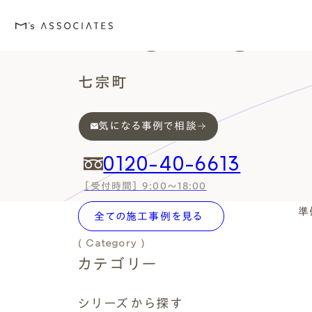
Works
七宗町
気になる事例で相談
M's house
Lineup
Love
Works
Event・Blog
About
エムズの家
ラインナップ
エムズを愛する人たち
施工事例
イベント・ブログ
エムズのこと
0120-40-6613
［受付時間］ 9:00～18:00
( Works Search )
準
全ての施工事例を見る
絞り込み検索
( Category )
カテゴリー
外観デザインスタイルから探
エムズを愛する人たち
イベント
エムズのこと
( Series )
Style
Love
Event・Blog
About
シリーズ
シリーズから探す
シンプルモダン
施主座談会
イベント
会社案内