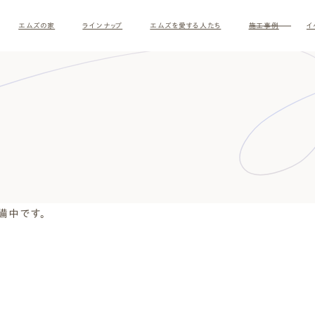
エムズの家
ラインナップ
エムズを愛する人たち
施工事例
イ
備中です。
す
ナチュラルモダン
和モダ
お客様の暮らしインタビュー
スタッフ紹介
施主様
クレー