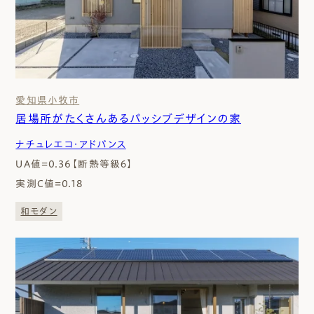
愛知県
小牧市
居場所がたくさんあるパッシブデザインの家
ナチュレエコ・アドバンス
UA値=0.36【断熱等級６】
実測C値=0.18
和モダン