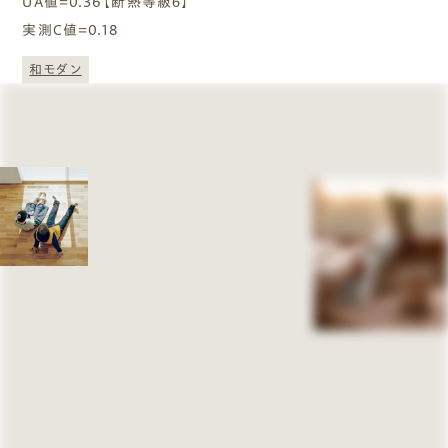
UA値=0.36【断熱等級６】
実測C値=0.18
和モダン