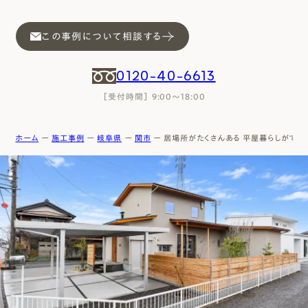
エムズのこと
この事例について相談する
0120-40-6613
0120-40-6613
［受付時間］ 9:00～18:00
［受付時間］ 9:00～18:00
まずは相談する[無料]
ホーム
ー
施工事例
ー
岐阜県
ー
関市
ー
居場所がたくさんある 平屋暮らしができ
モデルハウスを見る
ファーストプランを試す