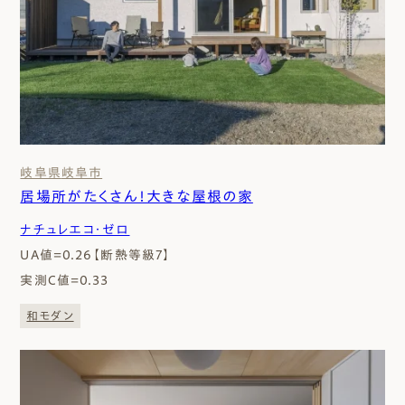
岐阜県
岐阜市
居場所がたくさん！大きな屋根の家
ナチュレエコ・ゼロ
UA値=0.26【断熱等級7】
実測C値=0.33
和モダン