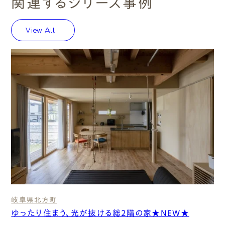
関連するシリーズ事例
View All
岐阜県
北⽅町
ゆったり住まう、光が抜ける総2階の家★NEW★