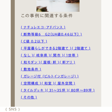
この事例に関連する条件
( ナチュレエコ・アドバンス )
( 断熱等級6 G2（UA値0.46以下） )
( C値 0.2以下 )
( 平屋暮らしができる2階建て )
( 2階建て )
( なし )
( 岐阜県 )
( 関市 )
( 1世帯 )
( 和モダン )
( 屋根・軒 )
( 軒アリ )
( 敷地条件 )
( ガレージ付 (ビルトインガレージ) )
( 空間構成 )
( 和室 )
( 屋外空間 )
( タイルデッキ )
( 31～35坪 )
( 80坪～89坪 )
( その他 )
( SNS )