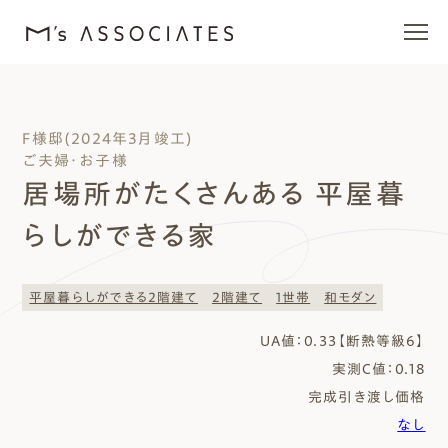
エムズの家
F様邸(2024年3月竣工)
ご夫婦・お子様
ラインナップ
居場所がたくさんある 平屋暮
らしができる家
エムズを愛する人たち
施工事例
平屋暮らしができる2階建て
2階建て
1世帯
和モダン
UA値：0.33【断熱等級6】
イベント・ブログ
実測C値：0.18
完成引き渡し価格
モデルハウス
なし