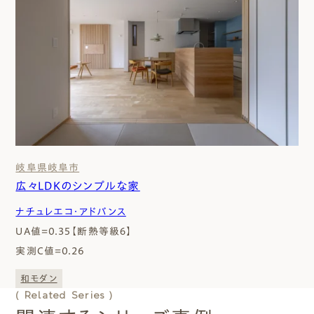
岐阜県
岐阜市
広々LDKのシンプルな家
ナチュレエコ・アドバンス
UA値=0.35【断熱等級６】
実測C値=0.26
和モダン
( Related Series )