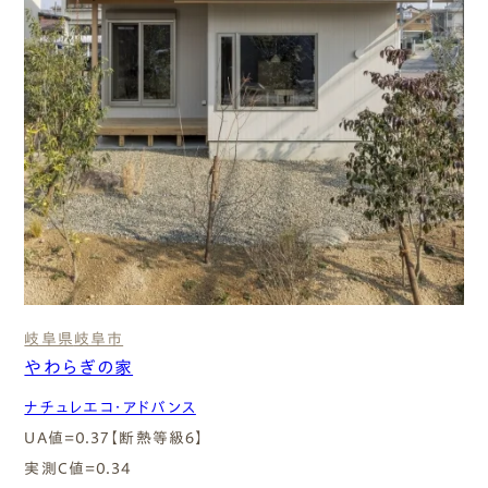
岐阜県
岐阜市
やわらぎの家
ナチュレエコ・アドバンス
UA値=0.37【断熱等級６】
実測C値=0.34