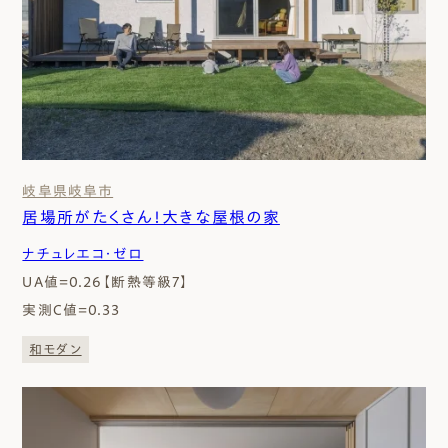
岐阜県
岐阜市
居場所がたくさん！大きな屋根の家
ナチュレエコ・ゼロ
UA値=0.26【断熱等級7】
実測C値=0.33
和モダン