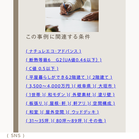
この事例に関連する条件
( ナチュレエコ・アドバンス )
( 断熱等級6 G2（UA値0.46以下） )
( C値 0.5以下 )
( 平屋暮らしができる2階建て )
( 2階建て )
( 3,500〜4,000万円 )
( 岐阜県 )
( ⼤垣市 )
( 1世帯 )
( 和モダン )
( 外壁素材 )
( 塗り壁 )
( 板張り )
( 屋根・軒 )
( 軒アリ )
( 空間構成 )
( 和室 )
( 屋外空間 )
( ウッドデッキ )
( 31～35坪 )
( 80坪～89坪 )
( その他 )
( SNS )