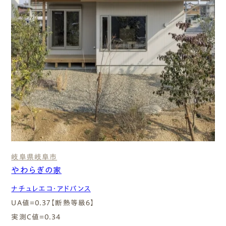
岐阜県
岐阜市
やわらぎの家
ナチュレエコ・アドバンス
UA値=0.37【断熱等級６】
実測C値=0.34