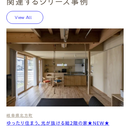
関連するシリーズ事例
View All
岐阜県
北⽅町
ゆったり住まう、光が抜ける総2階の家★NEW★