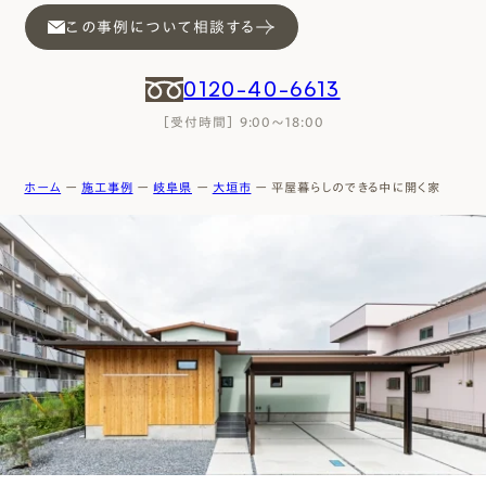
エムズのこと
この事例について相談する
0120-40-6613
0120-40-6613
［受付時間］ 9:00～18:00
［受付時間］ 9:00～18:00
まずは相談する[無料]
ホーム
ー
施工事例
ー
岐阜県
ー
⼤垣市
ー
平屋暮らしのできる中に開く家
モデルハウスを見る
ファーストプランを試す