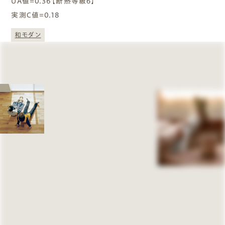
UA値=0.36【断熱等級６】
実測C値=0.18
和モダン