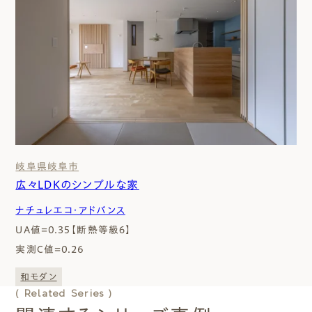
岐阜県
岐阜市
広々LDKのシンプルな家
ナチュレエコ・アドバンス
UA値=0.35【断熱等級６】
実測C値=0.26
和モダン
( Related Series )