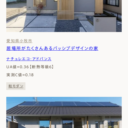
愛知県
小牧市
居場所がたくさんあるパッシブデザインの家
ナチュレエコ・アドバンス
UA値=0.36【断熱等級６】
実測C値=0.18
和モダン