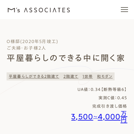
エムズの家
O様邸(2020年5月竣工)
ご夫婦・お子様２人
ラインナップ
平屋暮らしのできる中に開く家
エムズを愛する人たち
平屋暮らしができる2階建て
2階建て
1世帯
和モダン
施工事例
UA値：0.34【断熱等級6】
実測C値：0.45
イベント・ブログ
完成引き渡し価格
万
3,500
4,000
〜
円
モデルハウス