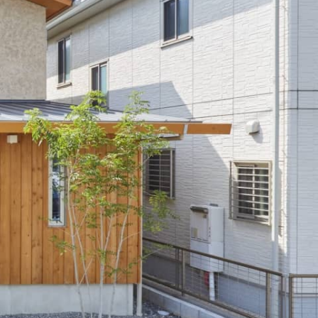
 Modern
nstagram
規格（企画）住宅 ナチュレ
ファーストプラン
エコ・ユニット
ジ付 (ビルトインガレージ)
スタッフブログ
First plan
Nature ECO UNIT.
age
Staff Blog