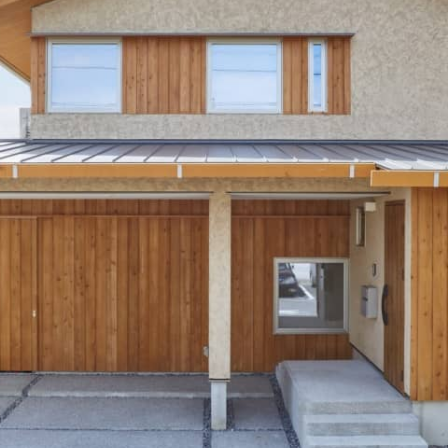
Natural Modern
Japanese
Voice
Staff
Owners I
Claim
ナチュレエコ・ゼロ
家づくりについて（標準
（高性
ナチュレエコ・プラス（最
家づくりの流れ/アフター
能ゼロエネルギー住宅）
仕様）
上級モデル）
保証
軒無し
ガレー
施主様ブログ
施主様ブログ[アメブロ]
Natureeco Zero
Order House
Natureeco Plus
Flow
Without Eaves
With Gar
Client Blog
blog_client
二世帯住宅
Nisetai