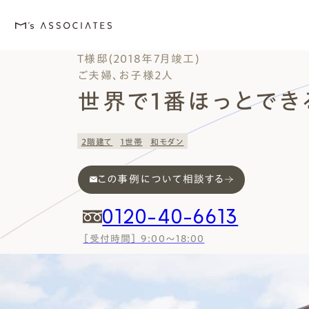
T様邸(2018年7月竣工)
ご夫婦、お子様2人
世界で1番ほっとでき
M's house
Lineup
Love
Works
Event・Blog
About
2階建て
1世帯
和モダン
エムズの家
ラインナップ
エムズを愛する人たち
施工事例
イベント・ブログ
エムズのこと
この事例について相談する
0120-40-6613
［受付時間］ 9:00～18:00
外観デザインスタイルから探
エムズを愛する人たち
イベント
エムズのこと
Style
Love
Event・Blog
About
シンプルモダン
施主座談会
イベント
会社案内