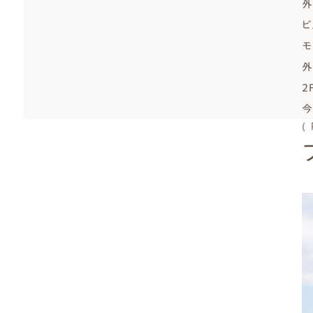
外
ビ
モ
外
2
今
(