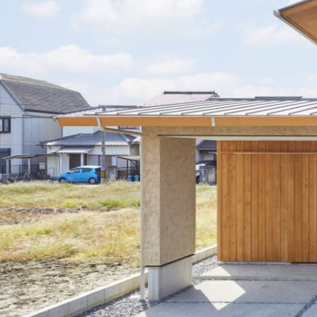
Simple Modern
Owners
Event
Company
エムズの家について
ラインナップ
M's house
Lineup
外装仕様から探す
ブログ
Exterior Type
Blog
ナチュレエコ・アドバンス
10のお約束ごと、苦手な
（コスパ最強モデル）
こと
軒アリ
家づくりコラム
Natureeco Advance
Promise
With Eaves
House Column
エムズの平屋・二世帯住宅
Hiraya&Nisetai
平屋住宅
Hiraya