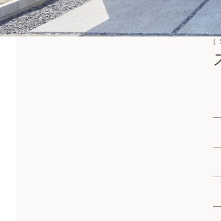
(
スペック
プランニング
こだわりポイント
フォトギャラリー
関連するデザインスタイル事例
関連するシリーズ事例
( First plan )
ファーストプランを申込む
( Model house )
モデルハウスに行く