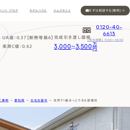
まずは相談する[無料]
ベント・ブログ
モデルハウス
エムズのこと
0120-40-
6613
完成引き渡し価格
UA値：0.37【断熱等級6】
［受付時間］ 9:00～18:00
万
3,000
3,500
Contact
Contact
Contact
Contact
Contact
Contact
Privacy
Privacy
Privacy
Privacy
Privacy
Privacy
Sitemap
Sitemap
Sitemap
Sitemap
Sitemap
Sitemap
実測C値：0.62
〜
円
工事例
ー
愛知県
ー
北名古屋市
ー
世界で1番ほっとできる居場所
ン
インスタ
ム公開