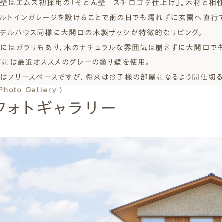
壁はエムズ初採用の「そとん壁 スチロゴテ仕上げ」。木材と相性
ルトインガレージを設けることで雨の日でも濡れずに玄関へ直行
デルハウス同様に大開口の木製サッシが特徴的なリビング。
にはガラリもあり、木のナチュラルな雰囲気は崩さずに大開口でも
Fには最近オススメのグレーの塗り壁を使用。
はフリースペースですが、将来はお子様の部屋になるよう間仕切る
 Photo Gallery )
フォトギャラリー