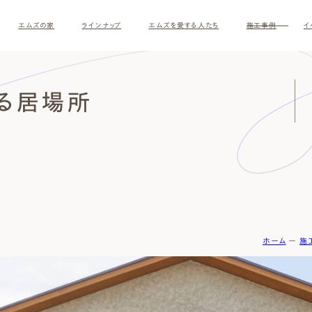
エムズの家
ラインナップ
エムズを愛する人たち
施工事例
イ
る居場所
ホーム
ー
施
す
ナチュラルモダン
和モダ
お客様の暮らしインタビュー
スタッフ紹介
施主様
クレー