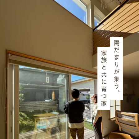
エムズのこと
0120-40-6613
［受付時間］ 9:00～18:00
陽だまりが集う、
まずは相談する[無料]
家族と共に育つ家
モデルハウスを見る
ファーストプランを試す