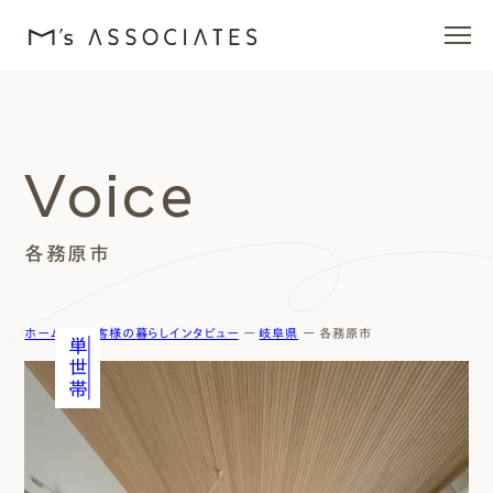
エムズの家
Voice
ラインナップ
各務原市
エムズを愛する人たち
施工事例
ホーム
ー
お客様の暮らしインタビュー
ー
岐阜県
ー
各務原市
単世帯
イベント・ブログ
モデルハウス