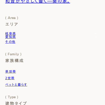
和音がやさしく響く―
奏の家。
( Area )
エリア
岐阜県
愛知県
岐阜市
その他
愛西市
可児市
一宮市
各務原市
( Family )
北名古屋市
⼤垣市
家族構成
名古屋市
本巣市
瑞穂市
単世帯
⽻島市
2世帯
ペットと暮らす
( Type )
建物タイプ