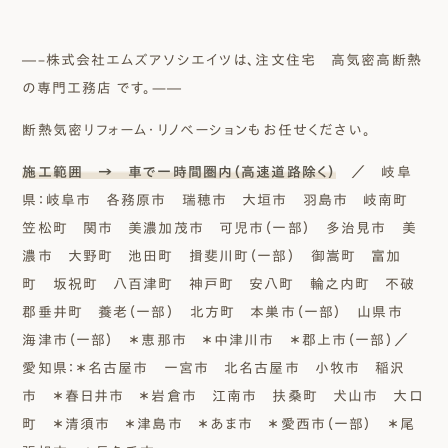
―–株式会社エムズアソシエイツは、注文住宅 高気密高断熱
の専門工務店 です。—―
断熱気密リフォーム・リノベーションもお任せください。
施工範囲 → 車で一時間圏内（高速道路除く）
／ 岐阜
県：岐阜市 各務原市 瑞穂市 大垣市 羽島市 岐南町
笠松町 関市 美濃加茂市 可児市（一部） 多治見市 美
濃市 大野町 池田町 揖斐川町（一部） 御嵩町 富加
町 坂祝町 八百津町 神戸町 安八町 輪之内町 不破
郡垂井町 養老（一部） 北方町 本巣市（一部） 山県市
海津市（一部） ＊恵那市 ＊中津川市 ＊郡上市（一部）／
愛知県：＊名古屋市 一宮市 北名古屋市 小牧市 稲沢
市 ＊春日井市 ＊岩倉市 江南市 扶桑町 犬山市 大口
町 ＊清須市 ＊津島市 ＊あま市 ＊愛西市（一部） ＊尾