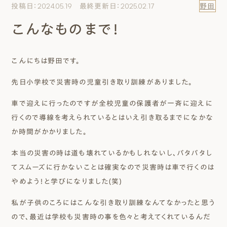
投稿日：2024.05.19 最終更新日：2025.02.17
野田
エムズのこと
こんなものまで！
0120-40-6613
［受付時間］ 9:00～18:00
こんにちは野田です。
先日小学校で災害時の児童引き取り訓練がありました。
まずは相談する[無料]
車で迎えに行ったのですが全校児童の保護者が一斉に迎えに
モデルハウスを見る
行くので導線を考えられているとはいえ引き取るまでになかな
か時間がかかりました。
ファーストプランを試す
本当の災害の時は道も壊れているかもしれないし、バタバタし
てスムーズに行かないことは確実なので災害時は車で行くのは
やめよう！と学びになりました(笑)
私が子供のころにはこんな引き取り訓練なんてなかったと思う
ので、最近は学校も災害時の事を色々と考えてくれているんだ