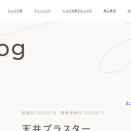
エムズの家
ラインナップ
エムズを愛する人たち
施工事例
イ
log
ホ
す
投稿日：2024.05.18 最終更新日：2025.02.17
天井プラスター
ナチュラルモダン
和モダ
お客様の暮らしインタビュー
スタッフ紹介
施主様
クレー