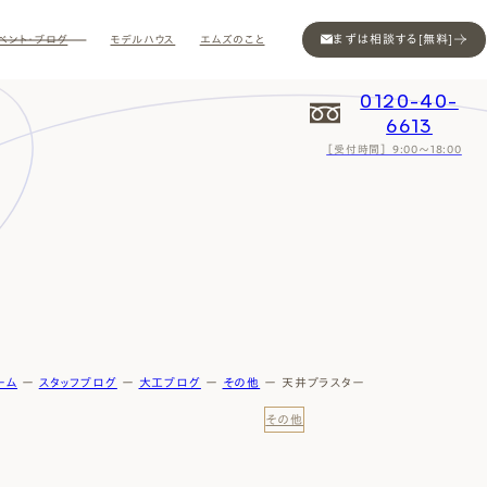
まずは相談する[無料]
ベント・ブログ
モデルハウス
エムズのこと
0120-40-
6613
［受付時間］ 9:00～18:00
Contact
Contact
Contact
Contact
Contact
Contact
Privacy
Privacy
Privacy
Privacy
Privacy
Privacy
Sitemap
Sitemap
Sitemap
Sitemap
Sitemap
Sitemap
ーム
ー
スタッフブログ
ー
大工ブログ
ー
その他
ー
天井プラスター
その他
ン
インスタ
ム公開