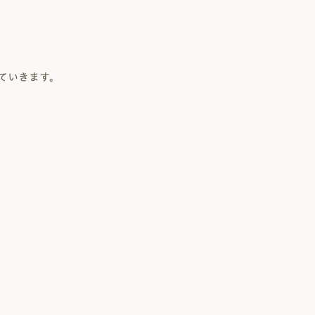
 Modern
nstagram
規格（企画）住宅 ナチュレ
ファーストプラン
ていきます。
エコ・ユニット
ジ付 (ビルトインガレージ)
スタッフブログ
First plan
Nature ECO UNIT.
age
Staff Blog