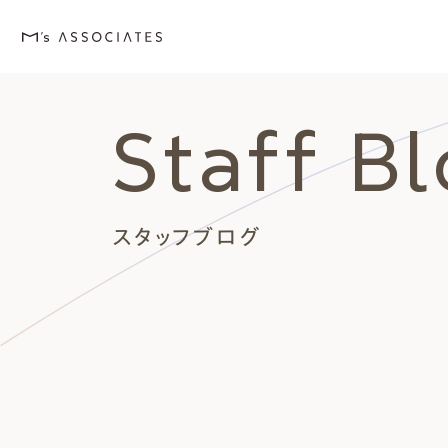
Staff B
M's house
Lineup
Love
Works
Event・Blog
About
エムズの家
ラインナップ
エムズを愛する人たち
施工事例
イベント・ブログ
エムズのこと
スタッフブログ
外観デザインスタイルから探
エムズを愛する人たち
イベント
エムズのこと
Style
Love
Event・Blog
About
シンプルモダン
施主座談会
イベント
会社案内