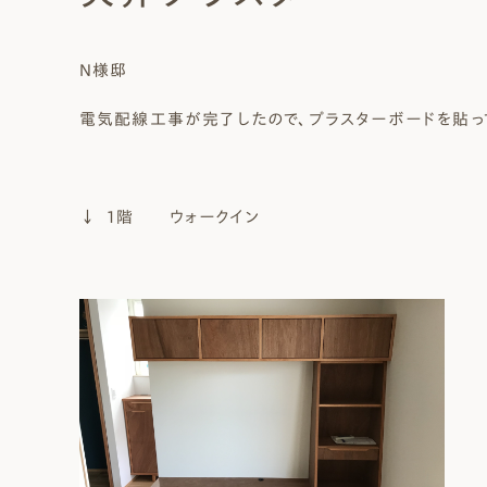
Natural Modern
Japanese
Voice
Staff
Owners I
Claim
N様邸
ナチュレエコ・ゼロ
家づくりについて（標準
（高性
ナチュレエコ・プラス（最
家づくりの流れ/アフター
電気配線工事が完了したので、プラスターボードを貼っ
能ゼロエネルギー住宅）
仕様）
上級モデル）
保証
軒無し
ガレー
施主様ブログ
施主様ブログ[アメブロ]
Natureeco Zero
Order House
Natureeco Plus
Flow
Without Eaves
With Gar
Client Blog
blog_client
↓ 1階 ウォークイン
二世帯住宅
Nisetai