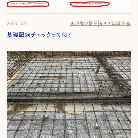
2025.10.22
★現場の様子
★マメ知識
小森
基礎配筋チェックって何？