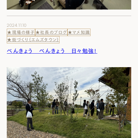
2024.11.10
★現場の様子
★社長のブログ
★マメ知識
★街づくり（エムズタウン）
べんきょう べんきょう 日々勉強！