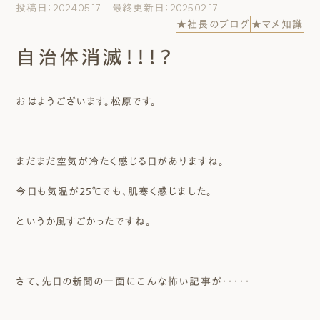
投稿日：2024.05.17 最終更新日：2025.02.17
エムズのこと
★社長のブログ
★マメ知識
自治体消滅！！！？
0120-40-6613
［受付時間］ 9:00～18:00
おはようございます。松原です。
まずは相談する[無料]
まだまだ空気が冷たく感じる日がありますね。
モデルハウスを見る
今日も気温が25℃でも、肌寒く感じました。
ファーストプランを試す
というか風すごかったですね。
さて、先日の新聞の一面にこんな怖い記事が・・・・・