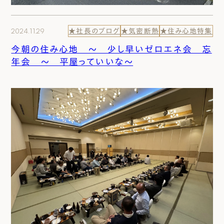
2024.11.29
★社長のブログ
★気密断熱
★住み心地特集
今朝の住み心地 ～ 少し早いゼロエネ会 忘
年会 ～ 平屋っていいな～