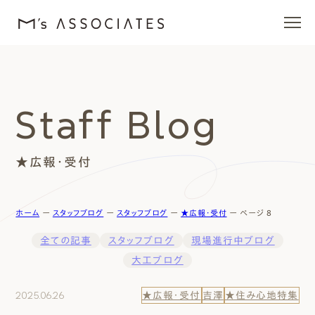
エムズの家
Staff Blog
ラインナップ
★広報・受付
エムズを愛する人たち
施工事例
ホーム
ー
スタッフブログ
ー
スタッフブログ
ー
★広報・受付
ー
ページ 8
全ての記事
スタッフブログ
現場進行中ブログ
イベント・ブログ
大工ブログ
モデルハウス
2025.06.26
★広報・受付
吉澤
★住み心地特集