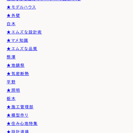
★モデルハウス
★外壁
白木
★エムズな設計術
★マメ知識
★エムズな品質
熊澤
★地鎮祭
★気密断熱
平野
★照明
栃木
★施工管理部
★模型作り
★住み心地特集
★設計道場