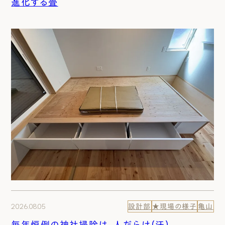
進化する畳
2026.08.05
設計部
★現場の様子
亀山
毎年恒例の神社掃除は、人だらけ（汗）