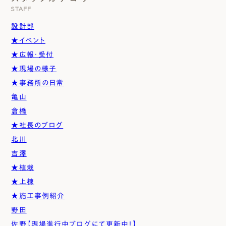
STAFF
設計部
★イベント
★広報・受付
★現場の様子
★事務所の日常
亀山
倉橋
★社長のブログ
北川
吉澤
★植栽
★上棟
★施工事例紹介
野田
佐野【現場進行中ブログにて更新中！】