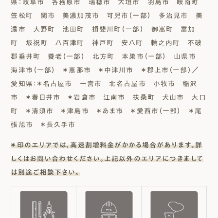
県：岐阜市 各務原市 瑞穂市 大垣市 羽島市 岐南町
笠松町 関市 美濃加茂市 可児市（一部） 多治見市 美
濃市 大野町 池田町 揖斐川町（一部） 御嵩町 富加
町 坂祝町 八百津町 神戸町 安八町 輪之内町 不破
郡垂井町 養老（一部） 北方町 本巣市（一部） 山県市
海津市（一部） ＊恵那市 ＊中津川市 ＊郡上市（一部）／
愛知県：＊名古屋市 一宮市 北名古屋市 小牧市 稲沢
市 ＊春日井市 ＊岩倉市 江南市 扶桑町 犬山市 大口
町 ＊清須市 ＊津島市 ＊あま市 ＊愛西市（一部） ＊尾
張旭市 ＊長久手市
＊印のエリアでは、高速割増料金がかかる場合があります。詳
しくはお問い合わせください。上記以外のエリアにつきまして
は別途ご相談下さい。