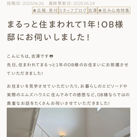
投稿日：2025.06.26 最終更新日：2025.06.24
エムズのこと
★広報・受付
スタッフブログ
吉澤
★住み心地特集
まるっと住まわれて1年！OB様
0120-40-6613
［受付時間］ 9:00～18:00
邸にお伺いしました！
まずは相談する[無料]
こんにちは、吉澤です🐸
先日、住まわれてまるっと１年のOB様のお住まいにお邪魔させ
モデルハウスを見る
ていただきました！
お住まいを見学させていただいたり、お暮らしのエピソードや
ファーストプランを試す
実際のエムズハウスに住んでみての感想など、ＯＢ様ならではの
貴重なお話をたくさんお伺いさせていただきました！