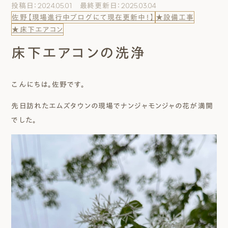
投稿日：2024.05.01 最終更新日：2025.03.04
エムズのこと
佐野【現場進行中ブログにて現在更新中！】
★設備工事
★床下エアコン
0120-40-6613
床下エアコンの洗浄
［受付時間］ 9:00～18:00
こんにちは。佐野です。
まずは相談する[無料]
先日訪れたエムズタウンの現場でナンジャモンジャの花が満開
モデルハウスを見る
でした。
ファーストプランを試す