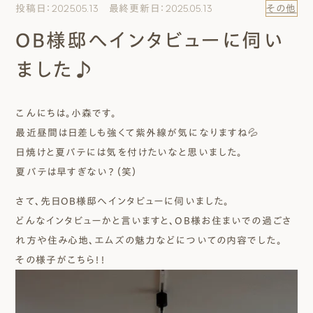
投稿日：2025.05.13 最終更新日：2025.05.13
その他
エムズのこと
OB様邸へインタビューに伺い
0120-40-6613
ました♪
［受付時間］ 9:00～18:00
こんにちは。小森です。
まずは相談する[無料]
最近昼間は日差しも強くて紫外線が気になりますね💦
日焼けと夏バテには気を付けたいなと思いました。
モデルハウスを見る
夏バテは早すぎない？（笑）
ファーストプランを試す
さて、先日OB様邸へインタビューに伺いました。
どんなインタビューかと言いますと、OB様お住まいでの過ごさ
れ方や住み心地、エムズの魅力などについての内容でした。
その様子がこちら！！