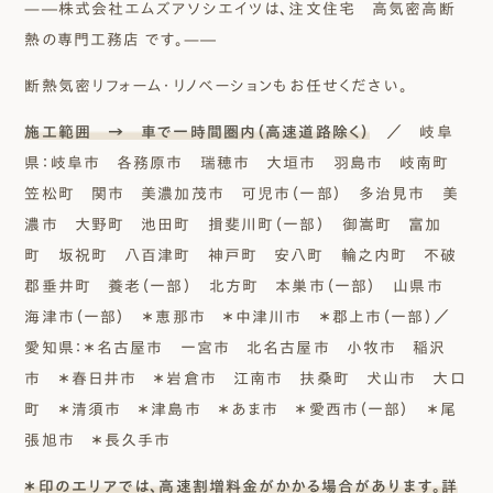
—―株式会社エムズアソシエイツは、注文住宅 高気密高断
熱の専門工務店 です。—―
断熱気密リフォーム・リノベーションもお任せください。
施工範囲 → 車で一時間圏内（高速道路除く）
／ 岐阜
県：岐阜市 各務原市 瑞穂市 大垣市 羽島市 岐南町
笠松町 関市 美濃加茂市 可児市（一部） 多治見市 美
濃市 大野町 池田町 揖斐川町（一部） 御嵩町 富加
町 坂祝町 八百津町 神戸町 安八町 輪之内町 不破
郡垂井町 養老（一部） 北方町 本巣市（一部） 山県市
海津市（一部） ＊恵那市 ＊中津川市 ＊郡上市（一部）／
愛知県：＊名古屋市 一宮市 北名古屋市 小牧市 稲沢
市 ＊春日井市 ＊岩倉市 江南市 扶桑町 犬山市 大口
町 ＊清須市 ＊津島市 ＊あま市 ＊愛西市（一部） ＊尾
張旭市 ＊長久手市
＊印のエリアでは、高速割増料金がかかる場合があります。詳