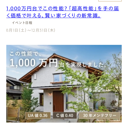
エムズのこと
見学会
1,000万円台でこの性能？「超高性能」を手の届
く価格で叶える、賢い家づくりの新常識。
完成見学会
0120-40-6613
イベント日程
暮らし見学会
8月1日（土）～12月31日（木）
［受付時間］ 9:00～18:00
構造見学会（性能見学会）
無料相談会
まずは相談する[無料]
セミナー・勉強会
イベント
キャンペーン
モデルハウスを見る
その他
いつでも現場見学会
ファーストプランを試す
メンテナンス教室
住まイイ教室
エムズカフェ