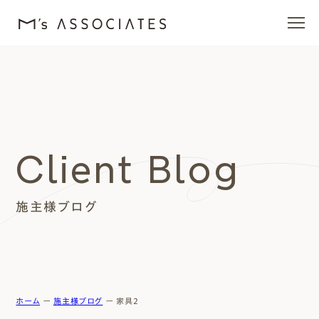
エムズの家
ラインナップ
Client Blog
エムズを愛する人たち
施主様ブログ
施工事例
イベント・ブログ
モデルハウス
ホーム
ー
施主様ブログ
ー
家具2