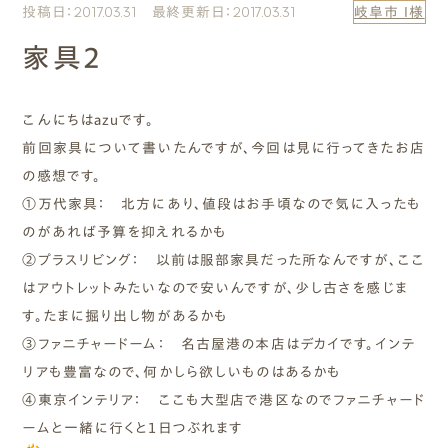
投稿日：2017.03.31 最終更新日：2017.03.31
岐阜市 I様
エムズのこと
家具2
0120-40-6613
［受付時間］ 9:00～18:00
こんにちはazuです。
前回家具について書いたんですが、今回は見に行ってきたお店
まずは相談する[無料]
の感想です。
①万代家具： 北方にあり、値段はお手頃なので気に入ったも
モデルハウスを見る
のがあれば予算を抑えれるかも
②プラスリビング： 以前は服部家具だった所なんですが、ここ
ファーストプランを試す
はアウトレットみたいなので安いんですが、少し古さを感じま
す。たまに掘り出し物があるかも
③ファニチャードーム： 名古屋港の本店はデカイです。インテ
リアも豊富なので、何かしら欲しいものはあるかも
④東京インテリア： ここも大型店で港区なのでファニチャード
ームと一緒に行くと１日つぶれます