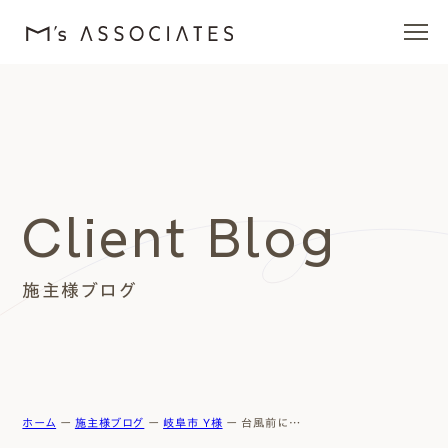
エムズの家
ラインナップ
Client Blog
エムズを愛する人たち
施主様ブログ
施工事例
イベント・ブログ
モデルハウス
ホーム
ー
施主様ブログ
ー
岐阜市 Y様
ー
台風前に…