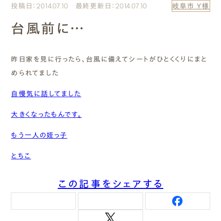
投稿日：2014.07.10 最終更新日：2014.07.10
岐阜市 Y様
エムズのこと
台風前に…
0120-40-6613
［受付時間］ 9:00～18:00
昨日家を見に行ったら、台風に備えてシートがひとくくりにまと
められてました
まずは相談する[無料]
自慢気に話してました
モデルハウスを見る
大きくなったもんです。
もう一人の姪っ子
ファーストプランを試す
とちこ
この記事をシェアする