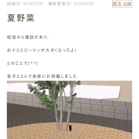
投稿日：2014.07.09 最終更新日：2014.07.09
関市 N様
エムズのこと
夏野菜
0120-40-6613
［受付時間］ 9:00～18:00
祖母から電話があり、
おナスとピーマンが大きくなったよ！
まずは相談する[無料]
とのことで(^^)
モデルハウスを見る
息子と2人で実家にお邪魔しました
ファーストプランを試す