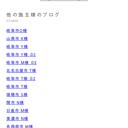
他の施主様のブログ
Client
岐阜市O様
山県市 K様
岐阜市 Y様
岐阜市 Y様_02
岐阜市 M様_03
北名古屋市 T様
岐阜市 T様_02
岐阜市 T様
瑞穂市 S様
関市 N様
日進市 M様
美濃市 N様
各務原市 M様