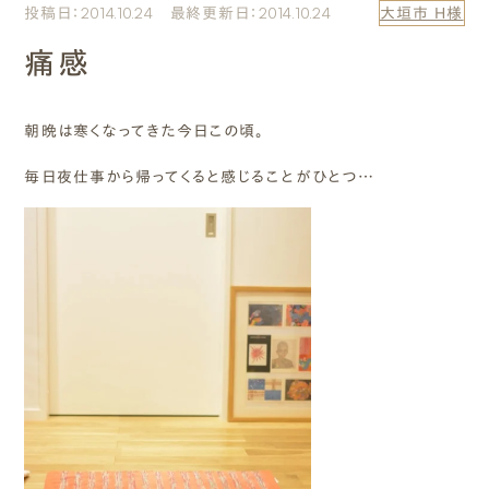
投稿日：2014.10.24 最終更新日：2014.10.24
大垣市 H様
エムズのこと
痛感
0120-40-6613
［受付時間］ 9:00～18:00
朝晩は寒くなってきた今日この頃。
毎日夜仕事から帰ってくると感じることがひとつ…
まずは相談する[無料]
モデルハウスを見る
ファーストプランを試す