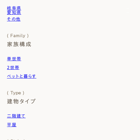
エムズのこと
岐阜県
愛知県
岐阜市
その他
愛西市
0120-40-6613
可児市
一宮市
各務原市
［受付時間］ 9:00～18:00
( Family )
北名古屋市
⼤垣市
家族構成
名古屋市
本巣市
まずは相談する[無料]
瑞穂市
単世帯
⽻島市
2世帯
モデルハウスを見る
ペットと暮らす
ファーストプランを試す
( Type )
建物タイプ
⼆階建て
平屋