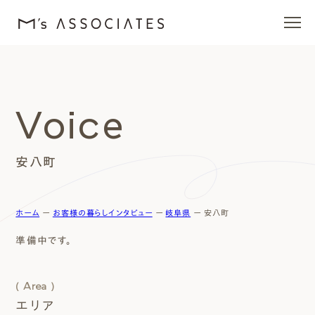
エムズの家
Voice
ラインナップ
安⼋町
エムズを愛する人たち
施工事例
ホーム
ー
お客様の暮らしインタビュー
ー
岐阜県
ー
安⼋町
準備中です。
イベント・ブログ
( Area )
モデルハウス
エリア