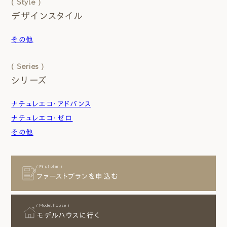
( Style )
デザインスタイル
その他
( Series )
シリーズ
ナチュレエコ・アドバンス
ナチュレエコ・ゼロ
その他
( First plan )
ファーストプランを申込む
( Model house )
モデルハウスに行く