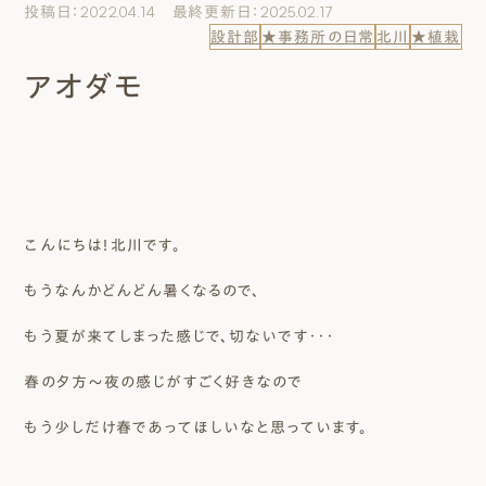
投稿日：2022.04.14 最終更新日：2025.02.17
エムズのこと
設計部
★事務所の日常
北川
★植栽
アオダモ
0120-40-6613
［受付時間］ 9:00～18:00
まずは相談する[無料]
こんにちは！北川です。
モデルハウスを見る
もうなんかどんどん暑くなるので、
ファーストプランを試す
もう夏が来てしまった感じで、切ないです・・・
春の夕方～夜の感じがすごく好きなので
もう少しだけ春であってほしいなと思っています。