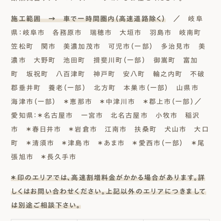
施工範囲 → 車で一時間圏内（高速道路除く）
／ 岐阜
県：岐阜市 各務原市 瑞穂市 大垣市 羽島市 岐南町
笠松町 関市 美濃加茂市 可児市（一部） 多治見市 美
濃市 大野町 池田町 揖斐川町（一部） 御嵩町 富加
町 坂祝町 八百津町 神戸町 安八町 輪之内町 不破
郡垂井町 養老（一部） 北方町 本巣市（一部） 山県市
海津市（一部） ＊恵那市 ＊中津川市 ＊郡上市（一部）／
愛知県：＊名古屋市 一宮市 北名古屋市 小牧市 稲沢
市 ＊春日井市 ＊岩倉市 江南市 扶桑町 犬山市 大口
町 ＊清須市 ＊津島市 ＊あま市 ＊愛西市（一部） ＊尾
張旭市 ＊長久手市
＊印のエリアでは、高速割増料金がかかる場合があります。詳
しくはお問い合わせください。上記以外のエリアにつきまして
は別途ご相談下さい。