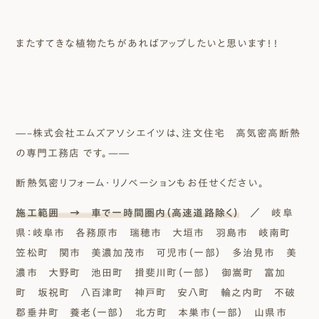
またすてきな植物たちがあればアップしたいと思います！！
―–株式会社エムズアソシエイツは、注文住宅 高気密高断熱
の専門工務店 です。—―
断熱気密リフォーム・リノベーションもお任せください。
施工範囲 → 車で一時間圏内（高速道路除く）
／ 岐阜
県：岐阜市 各務原市 瑞穂市 大垣市 羽島市 岐南町
笠松町 関市 美濃加茂市 可児市（一部） 多治見市 美
濃市 大野町 池田町 揖斐川町（一部） 御嵩町 富加
町 坂祝町 八百津町 神戸町 安八町 輪之内町 不破
郡垂井町 養老（一部） 北方町 本巣市（一部） 山県市