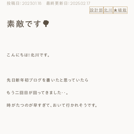
投稿日：2023.01.18 最終更新日：2025.02.17
エムズのこと
設計部
北川
★植栽
素敵です🌳
0120-40-6613
［受付時間］ 9:00～18:00
まずは相談する[無料]
こんにちは！北川です。
モデルハウスを見る
先日新年初ブログを書いたと思っていたら
ファーストプランを試す
もう二回目が回ってきました・・。
時がたつのが早すぎて、おいて行かれそうです。