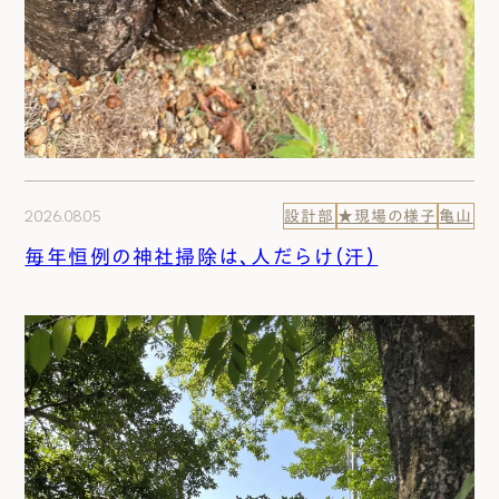
2026.08.05
設計部
★現場の様子
亀山
毎年恒例の神社掃除は、人だらけ（汗）