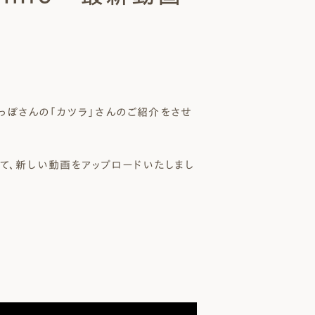
 Modern
nstagram
規格（企画）住宅 ナチュレ
ファーストプラン
エコ・ユニット
ジ付 (ビルトインガレージ)
スタッフブログ
First plan
Nature ECO UNIT.
age
Staff Blog
っぽさんの「カツラ」さんのご紹介をさせ
」にて、新しい動画をアップロードいたしまし