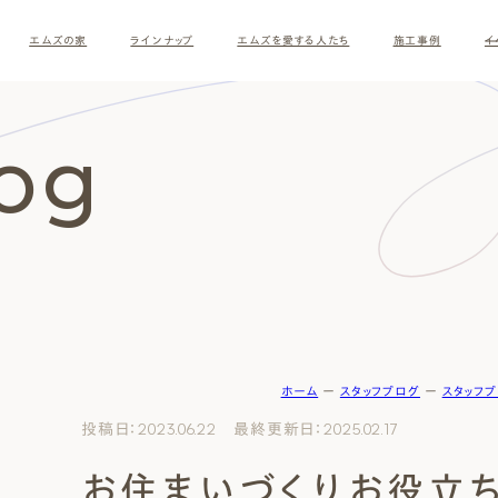
エムズの家
ラインナップ
エムズを愛する人たち
施工事例
イ
log
ホーム
ー
スタッフブログ
ー
スタッフ
す
投稿日：2023.06.22 最終更新日：2025.02.17
お住まいづくりお役立ち
ナチュラルモダン
和モダ
お客様の暮らしインタビュー
スタッフ紹介
施主様
クレー