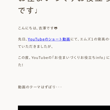
Natural Modern
Japanese
Voice
Staff
Owners I
Claim
です♩
ナチュレエコ・ゼロ
家づくりについて（標準
（高性
ナチュレエコ・プラス（最
家づくりの流れ/アフター
こんにちは、吉澤です🐸
能ゼロエネルギー住宅）
仕様）
上級モデル）
保証
軒無し
ガレー
施主様ブログ
施主様ブログ[アメブロ]
Natureeco Zero
Order House
Natureeco Plus
Flow
Without Eaves
With Gar
Client Blog
blog_client
先日、
YouTubeのショート動画
にて、エムズ１の背高の
ていただきましたが、
この度、YouTubeの「お住まいづくりお役立ちinfo
二世帯住宅
た！
Nisetai
動画のテーマはずばり・・・