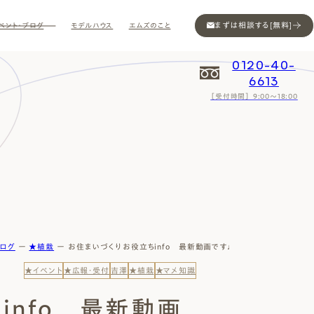
まずは相談する[無料]
ベント・ブログ
モデルハウス
エムズのこと
0120-40-
6613
［受付時間］ 9:00～18:00
Contact
Contact
Contact
Contact
Contact
Contact
Privacy
Privacy
Privacy
Privacy
Privacy
Privacy
Sitemap
Sitemap
Sitemap
Sitemap
Sitemap
Sitemap
ブログ
ー
★植栽
ー
お住まいづくりお役立ちinfo 最新動画です♩
★イベント
★広報・受付
吉澤
★植栽
★マメ知識
info 最新動画
ン
インスタ
ム公開