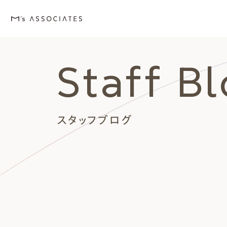
Staff B
M's house
Lineup
Love
Works
Event・Blog
About
エムズの家
ラインナップ
エムズを愛する人たち
施工事例
イベント・ブログ
エムズのこと
スタッフブログ
外観デザインスタイルから探
エムズを愛する人たち
イベント
エムズのこと
Style
Love
Event・Blog
About
シンプルモダン
施主座談会
イベント
会社案内