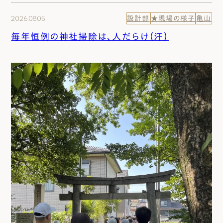
2026.08.05
設計部
★現場の様子
亀山
毎年恒例の神社掃除は、人だらけ（汗）