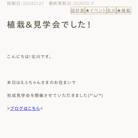
投稿日：2024.01.27 最終更新日：2025.02.17
エムズのこと
設計部
★イベント
北川
★植栽
植栽＆見学会でした！
0120-40-6613
［受付時間］ 9:00～18:00
まずは相談する[無料]
こんにちは！北川です。
モデルハウスを見る
本日はえふちゃんさまのお住まいで
ファーストプランを試す
完成見学会を開催させていただきました(*’ω’*)
＞
ブログはこちら
＜