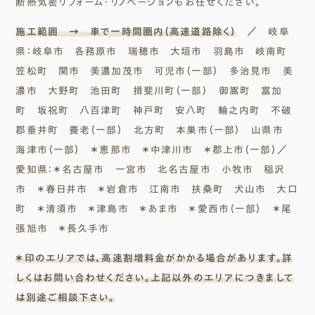
断熱気密リフォーム・リノベーションもお任せください。
施工範囲 → 車で一時間圏内（高速道路除く）
／ 岐阜
県：岐阜市 各務原市 瑞穂市 大垣市 羽島市 岐南町
笠松町 関市 美濃加茂市 可児市（一部） 多治見市 美
濃市 大野町 池田町 揖斐川町（一部） 御嵩町 富加
町 坂祝町 八百津町 神戸町 安八町 輪之内町 不破
郡垂井町 養老（一部） 北方町 本巣市（一部） 山県市
海津市（一部） ＊恵那市 ＊中津川市 ＊郡上市（一部）／
愛知県：＊名古屋市 一宮市 北名古屋市 小牧市 稲沢
市 ＊春日井市 ＊岩倉市 江南市 扶桑町 犬山市 大口
町 ＊清須市 ＊津島市 ＊あま市 ＊愛西市（一部） ＊尾
張旭市 ＊長久手市
＊印のエリアでは、高速割増料金がかかる場合があります。詳
しくはお問い合わせください。上記以外のエリアにつきまして
は別途ご相談下さい。