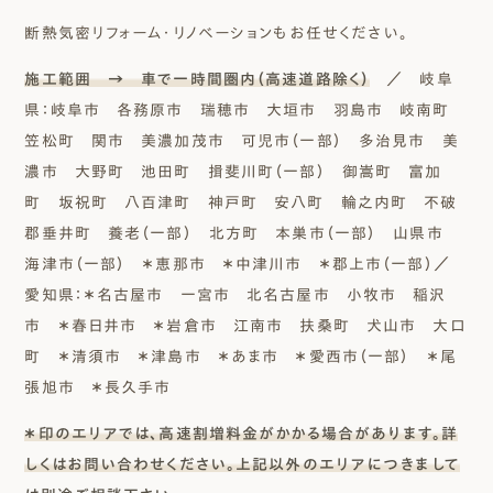
断熱気密リフォーム・リノベーションもお任せください。
施工範囲 → 車で一時間圏内（高速道路除く）
／ 岐阜
県：岐阜市 各務原市 瑞穂市 大垣市 羽島市 岐南町
笠松町 関市 美濃加茂市 可児市（一部） 多治見市 美
濃市 大野町 池田町 揖斐川町（一部） 御嵩町 富加
町 坂祝町 八百津町 神戸町 安八町 輪之内町 不破
郡垂井町 養老（一部） 北方町 本巣市（一部） 山県市
海津市（一部） ＊恵那市 ＊中津川市 ＊郡上市（一部）／
愛知県：＊名古屋市 一宮市 北名古屋市 小牧市 稲沢
市 ＊春日井市 ＊岩倉市 江南市 扶桑町 犬山市 大口
町 ＊清須市 ＊津島市 ＊あま市 ＊愛西市（一部） ＊尾
張旭市 ＊長久手市
＊印のエリアでは、高速割増料金がかかる場合があります。詳
しくはお問い合わせください。上記以外のエリアにつきまして