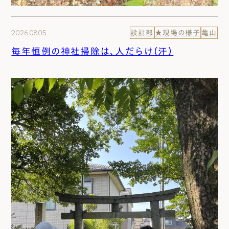
2026.08.05
設計部
★現場の様子
亀山
毎年恒例の神社掃除は、人だらけ（汗）