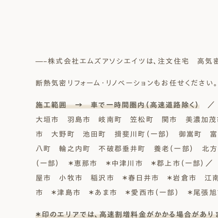
―–株式会社エムズアソシエイツは、注文住宅 高気
断熱気密リフォーム・リノベーションもお任せください。
施工範囲 → 車で一時間圏内（高速道路除く）
／ 
大垣市 羽島市 岐南町 笠松町 関市 美濃加茂
市 大野町 池田町 揖斐川町（一部） 御嵩町 
八町 輪之内町 不破郡垂井町 養老（一部） 北方
（一部） ＊恵那市 ＊中津川市 ＊郡上市（一部）
屋市 小牧市 稲沢市 ＊春日井市 ＊岩倉市 江
市 ＊津島市 ＊あま市 ＊愛西市（一部） ＊尾張
＊印のエリアでは、高速割増料金がかかる場合があり