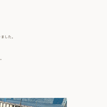
 Modern
nstagram
規格（企画）住宅 ナチュレ
ファーストプラン
エコ・ユニット
ジ付 (ビルトインガレージ)
スタッフブログ
First plan
Nature ECO UNIT.
age
Staff Blog
きました。
。