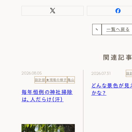
一覧へ戻る
関連記
2026.08.05
2026.07.31
設
設計部
★現場の様子
亀山
どんな景色が見
毎年恒例の神社掃除
かな？
は、人だらけ（汗）