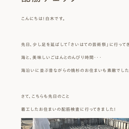
Natural Modern
Japanese
Voice
Staff
Owners I
Claim
こんにちは！白木です。
ナチュレエコ・ゼロ
家づくりについて（標準
（高性
ナチュレエコ・プラス（最
家づくりの流れ/アフター
能ゼロエネルギー住宅）
仕様）
上級モデル）
保証
軒無し
ガレー
施主様ブログ
施主様ブログ[アメブロ]
Natureeco Zero
Order House
Natureeco Plus
Flow
Without Eaves
With Gar
Client Blog
blog_client
先日、少し足を延ばして「さいはての芸術祭」に行って
海と、美味しいごはんとのんびり時間・・・
海沿いに並ぶ昔ながらの焼杉のお住まいも素敵でした
二世帯住宅
Nisetai
さて、こちらも先日のこと
着工したお住まいの配筋検査に行ってきました！