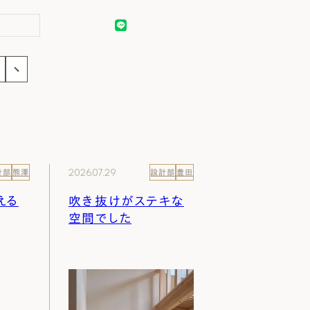
事
2026.07.29
計部
熊澤
設計部
豊田
える
吹き抜けがステキな
空間でした