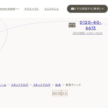
まずは相談する[無料]
ベント・ブログ
モデルハウス
エムズのこと
0120-40-
6613
［受付時間］ 9:00～18:00
Contact
Contact
Contact
Contact
Contact
Contact
Privacy
Privacy
Privacy
Privacy
Privacy
Privacy
Sitemap
Sitemap
Sitemap
Sitemap
Sitemap
Sitemap
ホーム
ー
スタッフブログ
ー
スタッフブログ
ー
白木
ー
配筋チェック
設計部
白木
ン
インスタ
ム公開