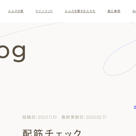
エムズの家
ラインナップ
エムズを愛する人たち
施工事例
イ
log
す
投稿日：2023.11.10 最終更新日：2025.02.17
配筋チェック
ナチュラルモダン
和モダ
お客様の暮らしインタビュー
スタッフ紹介
施主様
クレー