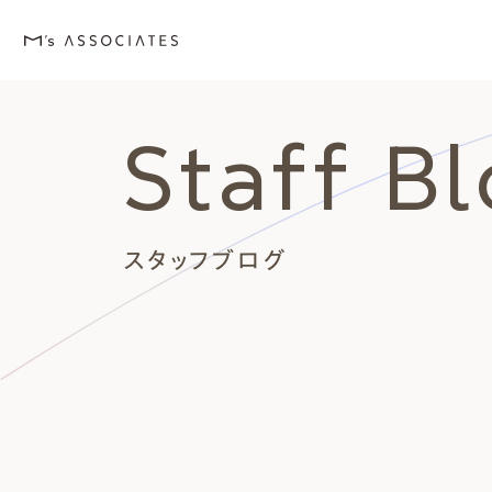
Staff B
M's house
Lineup
Love
Works
Event・Blog
About
エムズの家
ラインナップ
エムズを愛する人たち
施工事例
イベント・ブログ
エムズのこと
スタッフブログ
外観デザインスタイルから探
エムズを愛する人たち
イベント
エムズのこと
Style
Love
Event・Blog
About
シンプルモダン
施主座談会
イベント
会社案内