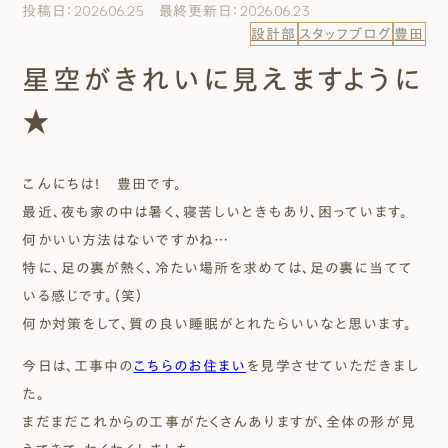
投稿日：2026.06.25 最終更新日：2026.06.23
エムズのこと
設計部
スタッフブログ
豊田
星空がきれいに見えますように
0120-40-6613
［受付時間］ 9:00～18:00
★
まずは相談する[無料]
こんにちは！ 豊田です。
最近、夜も家の中は暑く、寝苦しいときもあり、困っています。
モデルハウスを見る
何かいい方法はないですかね…
特に、足の裏が熱く、冷たい場所を求めては、足の裏に当てて
ファーストプランを試す
いる感じです。（笑）
何か対策をして、質の良い睡眠がとれたらいいなと思います。
今日は、工事中の
こちらのお住まい
を見学させていただきまし
た。
まだまだこれからの工事がたくさんありますが、全体の形が見