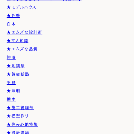
★モデルハウス
★外壁
白木
★エムズな設計術
★マメ知識
★エムズな品質
熊澤
★地鎮祭
★気密断熱
平野
★照明
栃木
★施工管理部
★模型作り
★住み心地特集
★設計道場