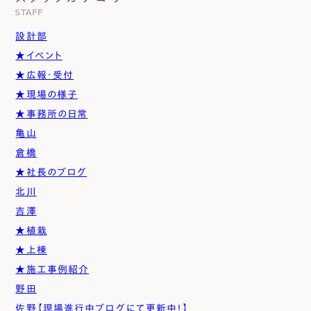
STAFF
設計部
★イベント
★広報・受付
★現場の様子
★事務所の日常
亀山
倉橋
★社長のブログ
北川
吉澤
★植栽
★上棟
★施工事例紹介
野田
佐野【現場進行中ブログにて更新中！】