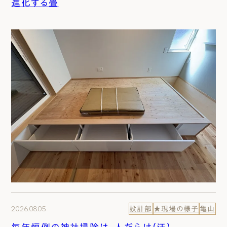
進化する畳
2026.08.05
設計部
★現場の様子
亀山
毎年恒例の神社掃除は、人だらけ（汗）