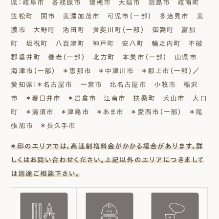
県：岐阜市 各務原市 瑞穂市 大垣市 羽島市 岐南町
笠松町 関市 美濃加茂市 可児市（一部） 多治見市 美
濃市 大野町 池田町 揖斐川町（一部） 御嵩町 富加
町 坂祝町 八百津町 神戸町 安八町 輪之内町 不破
郡垂井町 養老（一部） 北方町 本巣市（一部） 山県市
海津市（一部） ＊恵那市 ＊中津川市 ＊郡上市（一部）／
愛知県：＊名古屋市 一宮市 北名古屋市 小牧市 稲沢
市 ＊春日井市 ＊岩倉市 江南市 扶桑町 犬山市 大口
町 ＊清須市 ＊津島市 ＊あま市 ＊愛西市（一部） ＊尾
張旭市 ＊長久手市
＊印のエリアでは、高速割増料金がかかる場合があります。詳
しくはお問い合わせください。上記以外のエリアにつきまして
は別途ご相談下さい。