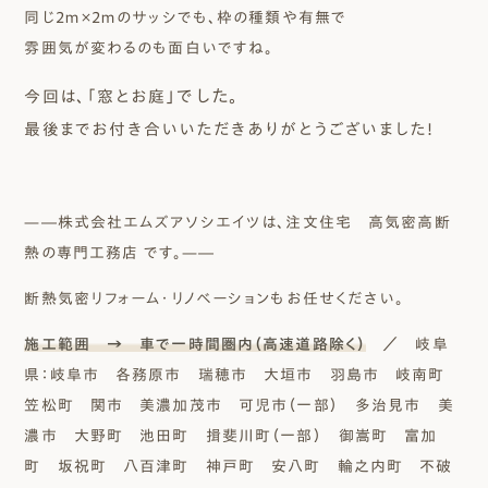
同じ2ｍ×2ｍのサッシでも、枠の種類や有無で
雰囲気が変わるのも面白いですね。
」でした。
今回は、「窓とお庭
最後までお付き合いいただきありがとうございました！
—―株式会社エムズアソシエイツは、注文住宅 高気密高断
熱の専門工務店 です。—―
断熱気密リフォーム・リノベーションもお任せください。
施工範囲 → 車で一時間圏内（高速道路除く）
／ 岐阜
県：岐阜市 各務原市 瑞穂市 大垣市 羽島市 岐南町
笠松町 関市 美濃加茂市 可児市（一部） 多治見市 美
濃市 大野町 池田町 揖斐川町（一部） 御嵩町 富加
町 坂祝町 八百津町 神戸町 安八町 輪之内町 不破