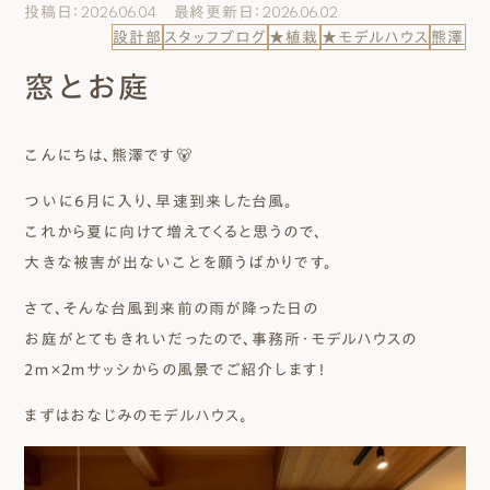
投稿日：2026.06.04 最終更新日：2026.06.02
エムズのこと
設計部
スタッフブログ
★植栽
★モデルハウス
熊澤
窓とお庭
0120-40-6613
［受付時間］ 9:00～18:00
こんにちは、熊澤です🐻
まずは相談する[無料]
ついに6月に入り、早速到来した台風。
これから夏に向けて増えてくると思うので、
モデルハウスを見る
大きな被害が出ないことを願うばかりです。
さて、そんな台風到来前の雨が降った日の
ファーストプランを試す
お庭がとてもきれいだったので、事務所・モデルハウスの
2ｍ×2ｍサッシからの風景でご紹介します！
まずはおなじみのモデルハウス。