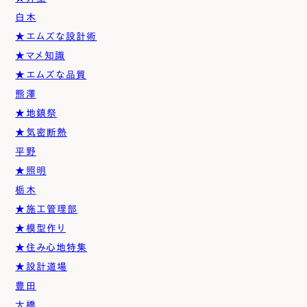
白木
★エムズな設計術
★マメ知識
★エムズな品質
熊澤
★地鎮祭
★気密断熱
平野
★照明
栃木
★施工管理部
★模型作り
★住み心地特集
★設計道場
豊田
大橋