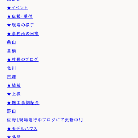
★イベント
★広報・受付
★現場の様子
★事務所の日常
亀山
倉橋
★社長のブログ
北川
吉澤
★植栽
★上棟
★施工事例紹介
野田
佐野【現場進行中ブログにて更新中！】
★モデルハウス
★外壁