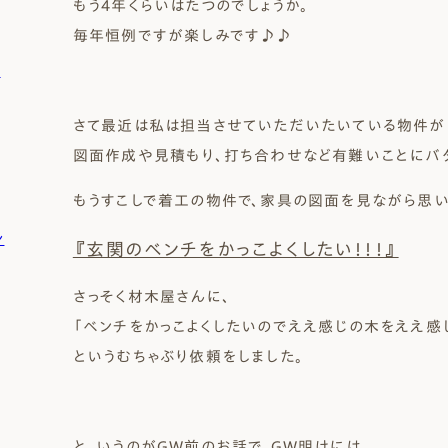
もう4年くらいはたつのでしょうか。
毎年恒例ですが楽しみです♪♪
）
さて最近は私は担当させていただいたいている物件が
図面作成や見積もり、打ち合わせなど有難いことにバタ
もうすこしで着工の物件で、家具の図面を見ながら思い
ン
『玄関のベンチをかっこよくしたい！！！』
さっそく材木屋さんに、
「ベンチをかっこよくしたいのでええ感じの木をええ感
というむちゃぶり依頼をしました。
と、いうのがGW前のお話で、GW明けには