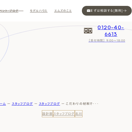
まずは相談する[無料]
ベント・ブログ
モデルハウス
エムズのこと
0120-40-
6613
［受付時間］ 9:00～18:00
Contact
Contact
Contact
Contact
Contact
Contact
Privacy
Privacy
Privacy
Privacy
Privacy
Privacy
Sitemap
Sitemap
Sitemap
Sitemap
Sitemap
Sitemap
ーム
ー
スタッフブログ
ー
スタッフブログ
ー
こだわりの材料で・・・
設計部
スタッフブログ
北川
ン
インスタ
ム公開