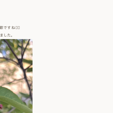
 Modern
nstagram
規格（企画）住宅 ナチュレ
ファーストプラン
ね😶‍🌫️
エコ・ユニット
ジ付 (ビルトインガレージ)
スタッフブログ
First plan
Nature ECO UNIT.
ました。
age
Staff Blog