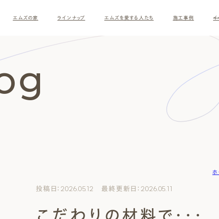
エムズの家
ラインナップ
エムズを愛する人たち
施工事例
イ
log
ホ
す
投稿日：2026.05.12 最終更新日：2026.05.11
こだわりの材料で・・・
ナチュラルモダン
和モダ
お客様の暮らしインタビュー
スタッフ紹介
施主様
クレー