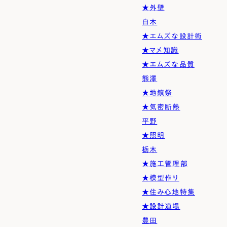
★外壁
白木
★エムズな設計術
★マメ知識
★エムズな品質
熊澤
★地鎮祭
★気密断熱
平野
★照明
栃木
★施工管理部
★模型作り
★住み心地特集
★設計道場
豊田