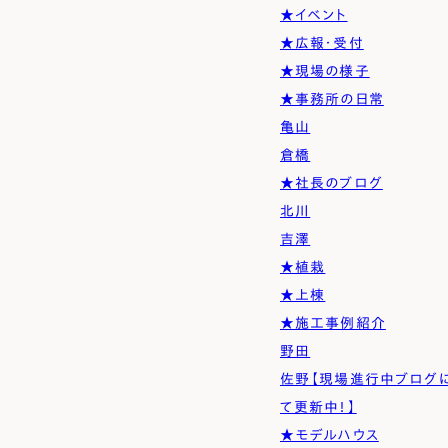
Simple Modern
Owners
Event
Company
★イベント
★広報・受付
エムズの家について
ラインナップ
M's house
Lineup
外装仕様から探す
ブログ
★現場の様子
Exterior Type
Blog
ナチュレエコ・アドバンス
10のお約束ごと、苦手な
★事務所の日常
（コスパ最強モデル）
こと
軒アリ
家づくりコラム
亀山
Natureeco Advance
Promise
With Eaves
House Column
倉橋
★社長のブログ
エムズの平屋・二世帯住宅
北川
Hiraya&Nisetai
吉澤
平屋住宅
★植栽
Hiraya
★上棟
★施工事例紹介
野田
佐野【現場進行中ブログ
て更新中！】
★モデルハウス