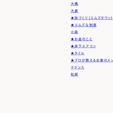
大橋
大倉
★街づくり（エムズタウン
★エムズな制度
小森
★お金のこと
★床下エアコン
★タイル
★プロが教えるお家のメ
テナンス
松原