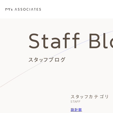
Staff B
M's house
Lineup
Love
Works
Event・Blog
About
エムズの家
ラインナップ
エムズを愛する人たち
施工事例
イベント・ブログ
エムズのこと
スタッフブログ
スタッフカテゴリ
外観デザインスタイルから探
エムズを愛する人たち
イベント
エムズのこと
STAFF
Style
Love
Event・Blog
About
シンプルモダン
施主座談会
イベント
会社案内
設計部