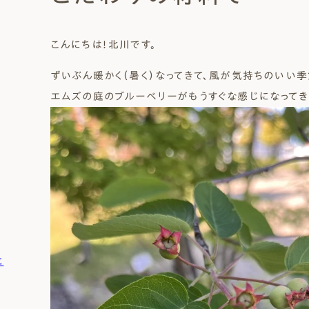
Natural Modern
Japanese
Voice
Staff
Owners I
Claim
こんにちは！北川です。
ナチュレエコ・ゼロ
家づくりについて（標準
（高性
ナチュレエコ・プラス（最
家づくりの流れ/アフター
ずいぶん暖かく（暑く）なってきて、風が気持ちのいい季節です
能ゼロエネルギー住宅）
仕様）
上級モデル）
保証
軒無し
ガレー
施主様ブログ
施主様ブログ[アメブロ]
Natureeco Zero
Order House
Natureeco Plus
Flow
エムズの庭のブルーベリーがもうすぐな感じになってき
Without Eaves
With Gar
Client Blog
blog_client
二世帯住宅
Nisetai
に