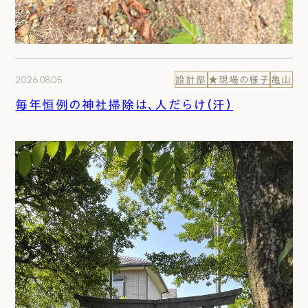
2026.08.05
設計部
★現場の様子
亀山
毎年恒例の神社掃除は、人だらけ（汗）