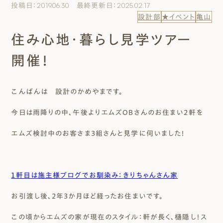
投稿日：2019.06.30 最終更新日：2025.02.17
エムズのこと
設計部
★イベント
亀山
住み心地・暮らし見学ツアー
0120-40-6613
［受付時間］ 9:00～18:00
開催！
まずは相談する[無料]
こんばんは 設計のかめやまです。
今日は雨降りの中、午後よりエムズOBさんのお住まい２軒を
モデルハウスを見る
エムズ検討中のお客さま３組さんと見学に伺いました！
ファーストプランを試す
１軒目は施主様ブログでお馴染み：きりちゃんさん家
お引渡し後、２年３か月ほど経ったお住まいです。
この頃からエムズの家が現在のスタイル：軒が長く、樋隠し！ス