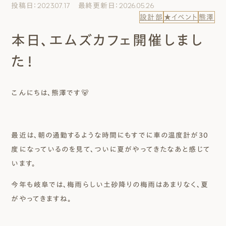
投稿日：2023.07.17 最終更新日：2026.05.26
エムズのこと
設計部
★イベント
熊澤
本日、エムズカフェ開催しまし
0120-40-6613
［受付時間］ 9:00～18:00
た！
まずは相談する[無料]
こんにちは、熊澤です🐻
モデルハウスを見る
最近は、朝の通勤するような時間にもすでに車の温度計が30
ファーストプランを試す
度になっているのを見て、ついに夏がやってきたなあと感じて
います。
今年も岐阜では、梅雨らしい土砂降りの梅雨はあまりなく、夏
がやってきますね。