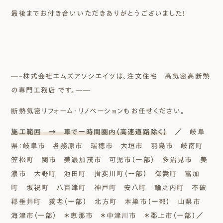
最後までお付き合いいただきありがとうございました！
―–株式会社エムズアソシエイツは、注文住宅 高気密高断熱
の専門工務店 です。—―
断熱気密リフォーム・リノベーションもお任せください。
施工範囲 → 車で一時間圏内（高速道路除く）
／ 岐阜
県：岐阜市 各務原市 瑞穂市 大垣市 羽島市 岐南町
笠松町 関市 美濃加茂市 可児市（一部） 多治見市 美
濃市 大野町 池田町 揖斐川町（一部） 御嵩町 富加
町 坂祝町 八百津町 神戸町 安八町 輪之内町 不破
郡垂井町 養老（一部） 北方町 本巣市（一部） 山県市
海津市（一部） ＊恵那市 ＊中津川市 ＊郡上市（一部）／