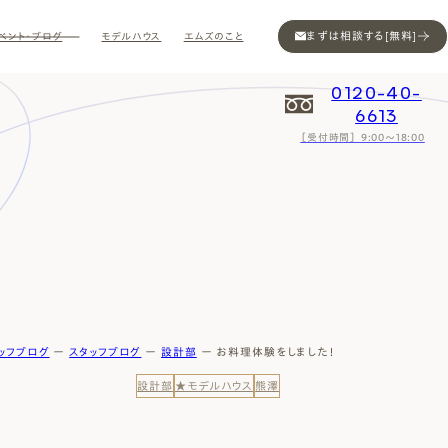
まずは相談する[無料]
ベント・ブログ
モデルハウス
エムズのこと
0120-40-
6613
［受付時間］ 9:00～18:00
Contact
Contact
Contact
Contact
Contact
Contact
Privacy
Privacy
Privacy
Privacy
Privacy
Privacy
Sitemap
Sitemap
Sitemap
Sitemap
Sitemap
Sitemap
ッフブログ
ー
スタッフブログ
ー
設計部
ー
お料理体験をしました！
設計部
★モデルハウス
熊澤
ン
インスタ
ム公開