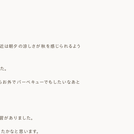
 Modern
nstagram
規格（企画）住宅 ナチュレ
ファーストプラン
エコ・ユニット
ジ付 (ビルトインガレージ)
スタッフブログ
First plan
Nature ECO UNIT.
age
Staff Blog
近は朝夕の涼しさが秋を感じられるよう
た。
らお外でバーベキューでもしたいなあと
習がありました。
たかなと思います。