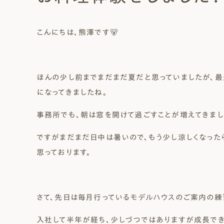
Natural Modern
Japanese
Voice
Staff
Owners I
Claim
こんにちは、熊澤です🐻
ナチュレエコ・ゼロ
家づくりについて（標準
（高性
ナチュレエコ・プラス（最
家づくりの流れ/アフター
能ゼロエネルギー住宅）
仕様）
上級モデル）
保証
軒無し
ガレー
施主様ブログ
施主様ブログ[アメブロ]
Natureeco Zero
Order House
Natureeco Plus
Flow
Without Eaves
With Gar
Client Blog
blog_client
ほんの少し前までまだまだ夏だと思っていましたが、最
になってきましたね。
事務所でも、朝は窓を開けて過ごすことが増えてきまし
二世帯住宅
Nisetai
ですがまだまだ日中は暑いので、もう少し涼しくなった
思っております。
さて、先日は毎月行っているモデルハウスのご案内の練
入社して半年が経ち、少しづつではありますが成長でき