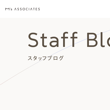
Staff B
M's house
Lineup
Love
Works
Event・Blog
About
エムズの家
ラインナップ
エムズを愛する人たち
施工事例
イベント・ブログ
エムズのこと
スタッフブログ
外観デザインスタイルから探
エムズを愛する人たち
イベント
エムズのこと
Style
Love
Event・Blog
About
シンプルモダン
施主座談会
イベント
会社案内