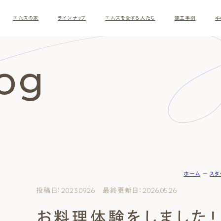
エムズの家
ラインナップ
エムズを愛する人たち
施工事例
イ
log
ホーム
ー
スタ
す
投稿日：2023.09.26 最終更新日：2026.05.26
お料理体験をしました！
ナチュラルモダン
和モダ
お客様の暮らしインタビュー
スタッフ紹介
施主様
クレー