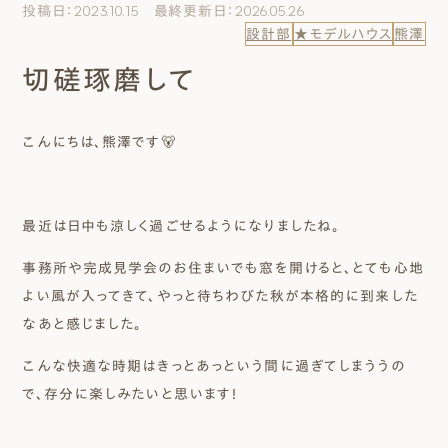
投稿日：2023.10.15 最終更新日：2026.05.26
エムズのこと
設計部
★モデルハウス
熊澤
切磋琢磨して
0120-40-6613
［受付時間］ 9:00～18:00
こんにちは、熊澤です🐻
まずは相談する[無料]
最近は日中も涼しく過ごせるようになりましたね。
モデルハウスを見る
事務所や完成見学会のお住まいでも窓を開けると、とても心地
ファーストプランを試す
よい風が入ってきて、やっと待ちわびた秋が本格的に到来した
なあと感じました。
こんな快適な時期はきっとあっという間に過ぎてしまううの
で、存分に楽しみたいと思います！