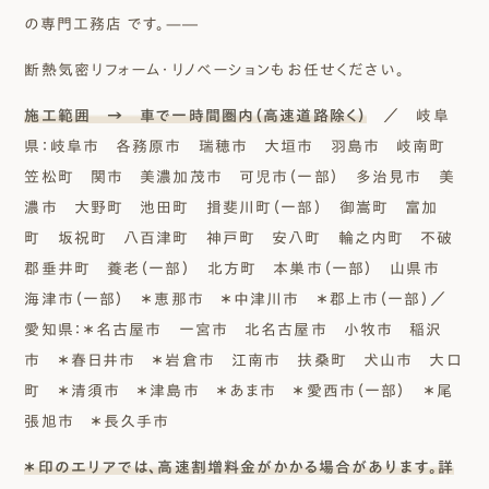
の専門工務店 です。—―
断熱気密リフォーム・リノベーションもお任せください。
施工範囲 → 車で一時間圏内（高速道路除く）
／ 岐阜
県：岐阜市 各務原市 瑞穂市 大垣市 羽島市 岐南町
笠松町 関市 美濃加茂市 可児市（一部） 多治見市 美
濃市 大野町 池田町 揖斐川町（一部） 御嵩町 富加
町 坂祝町 八百津町 神戸町 安八町 輪之内町 不破
郡垂井町 養老（一部） 北方町 本巣市（一部） 山県市
海津市（一部） ＊恵那市 ＊中津川市 ＊郡上市（一部）／
愛知県：＊名古屋市 一宮市 北名古屋市 小牧市 稲沢
市 ＊春日井市 ＊岩倉市 江南市 扶桑町 犬山市 大口
町 ＊清須市 ＊津島市 ＊あま市 ＊愛西市（一部） ＊尾
張旭市 ＊長久手市
＊印のエリアでは、高速割増料金がかかる場合があります。詳