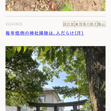
2026.08.05
設計部
★現場の様子
亀山
毎年恒例の神社掃除は、人だらけ（汗）