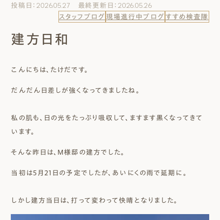
投稿日：2026.05.27 最終更新日：2026.05.26
エムズのこと
スタッフブログ
現場進行中ブログ
すすめ検査隊
建方日和
0120-40-6613
［受付時間］ 9:00～18:00
こんにちは、たけだです。
まずは相談する[無料]
だんだん日差しが強くなってきましたね。
モデルハウスを見る
私の肌も、日の光をたっぷり吸収して、ますます黒くなってきて
います。
ファーストプランを試す
そんな昨日は、M様邸の建方でした。
当初は5月21日の予定でしたが、あいにくの雨で延期に。
しかし建方当日は、打って変わって快晴となりました。