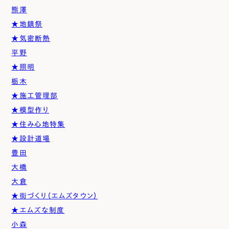
熊澤
★地鎮祭
★気密断熱
平野
★照明
栃木
★施工管理部
★模型作り
★住み心地特集
★設計道場
豊田
大橋
大倉
★街づくり（エムズタウン）
★エムズな制度
小森