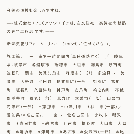
今後の進捗も楽しみですね。
―–株式会社エムズアソシエイツは、注文住宅 高気密高断熱
の専門工務店 です。—―
断熱気密リフォーム・リノベーションもお任せください。
施工範囲 → 車で一時間圏内（高速道路除く）
／ 岐阜
県：岐阜市 各務原市 瑞穂市 大垣市 羽島市 岐南町
笠松町 関市 美濃加茂市 可児市（一部） 多治見市 美
濃市 大野町 池田町 揖斐川町（一部） 御嵩町 富加
町 坂祝町 八百津町 神戸町 安八町 輪之内町 不破
郡垂井町 養老（一部） 北方町 本巣市（一部） 山県市
海津市（一部） ＊恵那市 ＊中津川市 ＊郡上市（一部）／
愛知県：＊名古屋市 一宮市 北名古屋市 小牧市 稲沢
市 ＊春日井市 ＊岩倉市 江南市 扶桑町 犬山市 大口
町 ＊清須市 ＊津島市 ＊あま市 ＊愛西市（一部） ＊尾