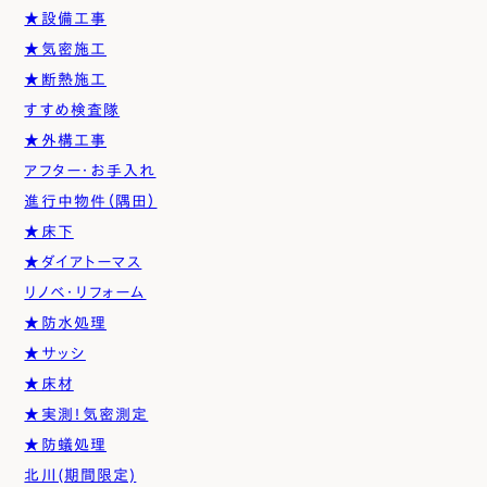
★設備工事
★気密施工
★断熱施工
すすめ検査隊
★外構工事
アフター・お手入れ
進行中物件（隅田）
★床下
★ダイアトーマス
リノベ・リフォーム
★防水処理
★サッシ
★床材
★実測！気密測定
★防蟻処理
北川(期間限定)