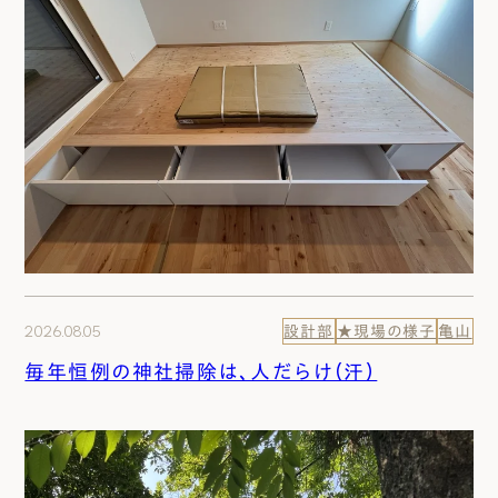
2026.08.05
設計部
★現場の様子
亀山
毎年恒例の神社掃除は、人だらけ（汗）