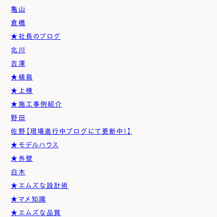
亀山
倉橋
★社長のブログ
北川
吉澤
★植栽
★上棟
★施工事例紹介
野田
佐野【現場進行中ブログにて更新中！】
★モデルハウス
★外壁
白木
★エムズな設計術
★マメ知識
★エムズな品質