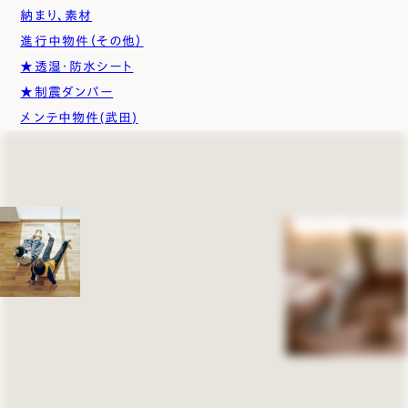
納まり、素材
進行中物件（その他）
★透湿・防水シート
★制震ダンパー
メンテ中物件(武田)