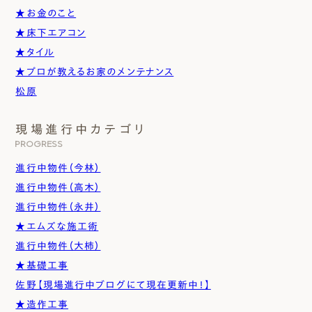
★お金のこと
★床下エアコン
★タイル
★プロが教えるお家のメンテナンス
松原
現場進行中カテゴリ
PROGRESS
進行中物件（今林）
進行中物件（高木）
進行中物件（永井）
★エムズな施工術
進行中物件（大柿）
★基礎工事
佐野【現場進行中ブログにて現在更新中！】
★造作工事