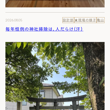
2026.08.05
設計部
★現場の様子
亀山
毎年恒例の神社掃除は、人だらけ（汗）