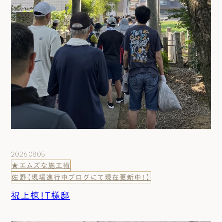
2026.08.05
★エムズな施工術
佐野【現場進行中ブログにて現在更新中！】
祝上棟！T様邸