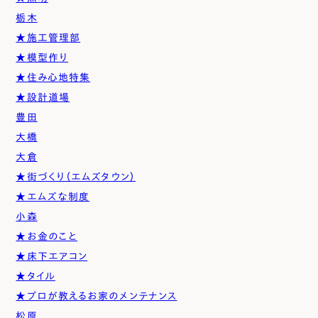
栃木
★施工管理部
★模型作り
★住み心地特集
★設計道場
豊田
大橋
大倉
★街づくり（エムズタウン）
★エムズな制度
小森
★お金のこと
★床下エアコン
★タイル
★プロが教えるお家のメンテナンス
松原