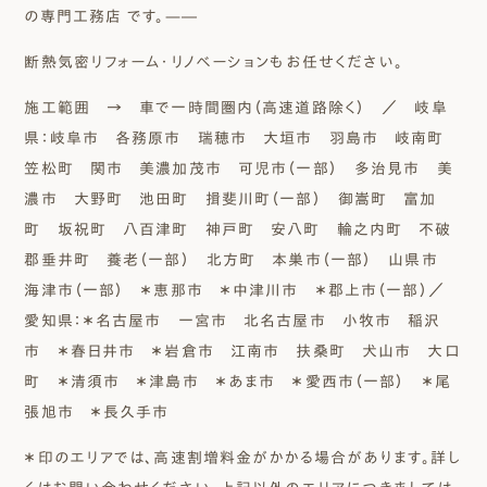
の専門工務店 です。—―
断熱気密リフォーム・リノベーションもお任せください。
施工範囲 → 車で一時間圏内（高速道路除く）
／ 岐阜
県：岐阜市 各務原市 瑞穂市 大垣市 羽島市 岐南町
笠松町 関市 美濃加茂市 可児市（一部） 多治見市 美
濃市 大野町 池田町 揖斐川町（一部） 御嵩町 富加
町 坂祝町 八百津町 神戸町 安八町 輪之内町 不破
郡垂井町 養老（一部） 北方町 本巣市（一部） 山県市
海津市（一部） ＊恵那市 ＊中津川市 ＊郡上市（一部）／
愛知県：＊名古屋市 一宮市 北名古屋市 小牧市 稲沢
市 ＊春日井市 ＊岩倉市 江南市 扶桑町 犬山市 大口
町 ＊清須市 ＊津島市 ＊あま市 ＊愛西市（一部） ＊尾
張旭市 ＊長久手市
＊印のエリアでは、高速割増料金がかかる場合があります。詳し