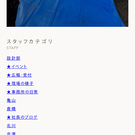
スタッフカテゴリ
STAFF
設計部
★イベント
★広報・受付
★現場の様子
★事務所の日常
亀山
倉橋
★社長のブログ
北川
吉澤