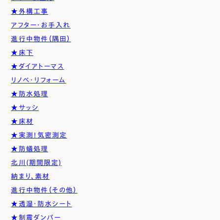
★外構工事
アフター・お手入れ
進行中物件（隅田）
★床下
★ダイアトーマス
リノベ・リフォーム
★防水処理
★サッシ
★床材
★実測！気密測定
★防蟻処理
北川(期間限定)
納まり、素材
進行中物件（その他）
★透湿・防水シート
★制震ダンパー