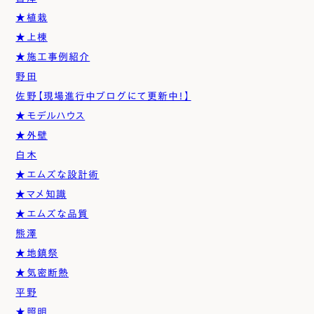
★植栽
★上棟
★施工事例紹介
野田
佐野【現場進行中ブログにて更新中！】
★モデルハウス
★外壁
白木
★エムズな設計術
★マメ知識
★エムズな品質
熊澤
★地鎮祭
★気密断熱
平野
★照明