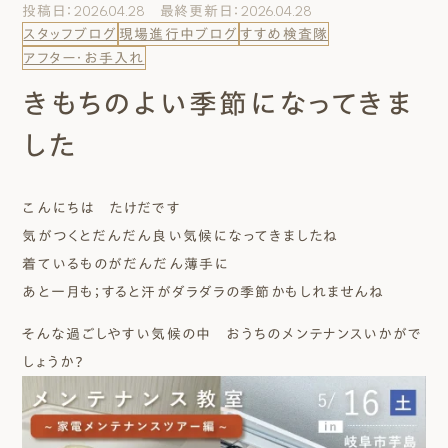
投稿日：2026.04.28 最終更新日：2026.04.28
エムズのこと
スタッフブログ
現場進行中ブログ
すすめ検査隊
アフター・お手入れ
0120-40-6613
きもちのよい季節になってきま
［受付時間］ 9:00～18:00
した
まずは相談する[無料]
こんにちは たけだです
モデルハウスを見る
気がつくとだんだん良い気候になってきましたね
着ているものがだんだん薄手に
ファーストプランを試す
あと一月も；すると汗がダラダラの季節かもしれませんね
そんな過ごしやすい気候の中 おうちのメンテナンスいかがで
しょうか？