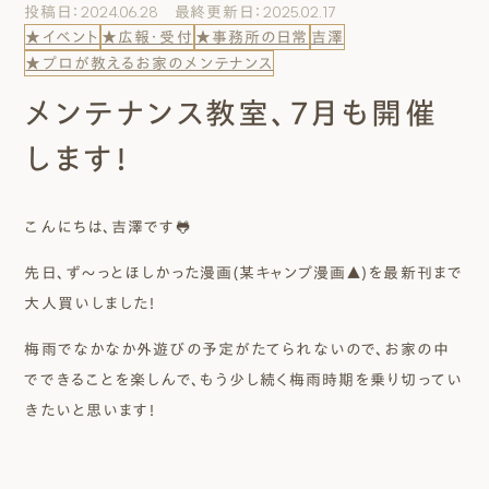
投稿日：2024.06.28 最終更新日：2025.02.17
エムズのこと
★イベント
★広報・受付
★事務所の日常
吉澤
★プロが教えるお家のメンテナンス
0120-40-6613
メンテナンス教室、７月も開催
［受付時間］ 9:00～18:00
します！
まずは相談する[無料]
こんにちは、吉澤です🐸
モデルハウスを見る
先日、ず～っとほしかった漫画(某キャンプ漫画▲)を最新刊まで
大人買いしました！
ファーストプランを試す
梅雨でなかなか外遊びの予定がたてられないので、お家の中
でできることを楽しんで、もう少し続く梅雨時期を乗り切ってい
きたいと思います！