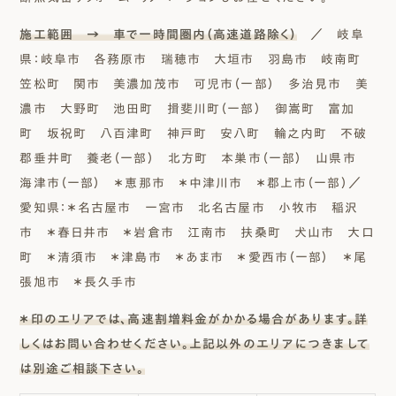
施工範囲 → 車で一時間圏内（高速道路除く）
／ 岐阜
県：岐阜市 各務原市 瑞穂市 大垣市 羽島市 岐南町
笠松町 関市 美濃加茂市 可児市（一部） 多治見市 美
濃市 大野町 池田町 揖斐川町（一部） 御嵩町 富加
町 坂祝町 八百津町 神戸町 安八町 輪之内町 不破
郡垂井町 養老（一部） 北方町 本巣市（一部） 山県市
海津市（一部） ＊恵那市 ＊中津川市 ＊郡上市（一部）／
愛知県：＊名古屋市 一宮市 北名古屋市 小牧市 稲沢
市 ＊春日井市 ＊岩倉市 江南市 扶桑町 犬山市 大口
町 ＊清須市 ＊津島市 ＊あま市 ＊愛西市（一部） ＊尾
張旭市 ＊長久手市
＊印のエリアでは、高速割増料金がかかる場合があります。詳
しくはお問い合わせください。上記以外のエリアにつきまして
は別途ご相談下さい。