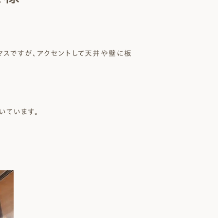
 Modern
nstagram
規格（企画）住宅 ナチュレ
ファーストプラン
マスですが、アクセントして天井や壁に板
エコ・ユニット
ジ付 (ビルトインガレージ)
スタッフブログ
First plan
Nature ECO UNIT.
age
Staff Blog
いています。