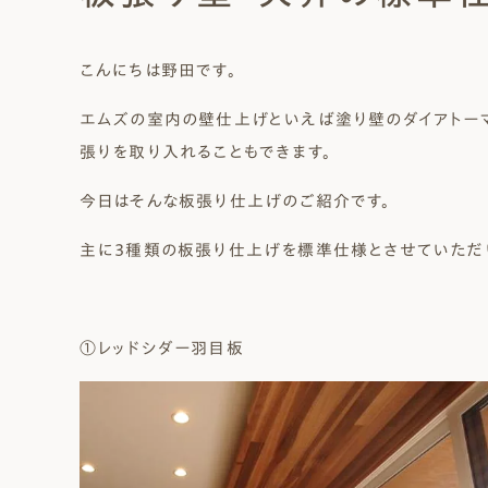
Natural Modern
Japanese
Voice
Staff
Owners I
Claim
こんにちは野田です。
ナチュレエコ・ゼロ
家づくりについて（標準
（高性
ナチュレエコ・プラス（最
家づくりの流れ/アフター
エムズの室内の壁仕上げといえば塗り壁のダイアトー
能ゼロエネルギー住宅）
仕様）
上級モデル）
保証
軒無し
ガレー
施主様ブログ
施主様ブログ[アメブロ]
Natureeco Zero
Order House
Natureeco Plus
Flow
張りを取り入れることもできます。
Without Eaves
With Gar
Client Blog
blog_client
今日はそんな板張り仕上げのご紹介です。
主に３種類の板張り仕上げを標準仕様とさせていただ
二世帯住宅
Nisetai
①レッドシダー羽目板