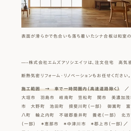
表面が滑らかで色合いも落ち着いたシナ合板は和室の
―–株式会社エムズアソシエイツは、注文住宅 高気
断熱気密リフォーム・リノベーションもお任せください。
施工範囲 → 車で一時間圏内（高速道路除く）
／ 
大垣市 羽島市 岐南町 笠松町 関市 美濃加茂
市 大野町 池田町 揖斐川町（一部） 御嵩町 
八町 輪之内町 不破郡垂井町 養老（一部） 北方
（一部） ＊恵那市 ＊中津川市 ＊郡上市（一部）