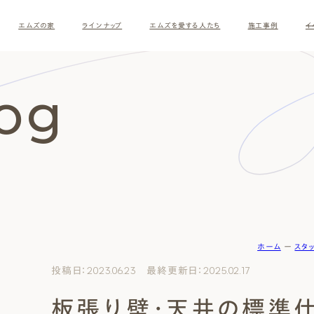
エムズの家
ラインナップ
エムズを愛する人たち
施工事例
イ
log
ホーム
ー
スタ
す
投稿日：2023.06.23 最終更新日：2025.02.17
板張り壁・天井の標準
ナチュラルモダン
和モダ
お客様の暮らしインタビュー
スタッフ紹介
施主様
クレー