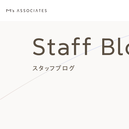
Staff B
M's house
Lineup
Love
Works
Event・Blog
About
エムズの家
ラインナップ
エムズを愛する人たち
施工事例
イベント・ブログ
エムズのこと
スタッフブログ
外観デザインスタイルから探
エムズを愛する人たち
イベント
エムズのこと
Style
Love
Event・Blog
About
シンプルモダン
施主座談会
イベント
会社案内