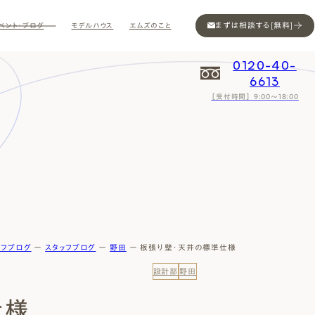
まずは相談する[無料]
ベント・ブログ
モデルハウス
エムズのこと
0120-40-
6613
［受付時間］ 9:00～18:00
Contact
Contact
Contact
Contact
Contact
Contact
Privacy
Privacy
Privacy
Privacy
Privacy
Privacy
Sitemap
Sitemap
Sitemap
Sitemap
Sitemap
Sitemap
ッフブログ
ー
スタッフブログ
ー
野田
ー
板張り壁・天井の標準仕様
設計部
野田
仕様
ン
インスタ
ム公開