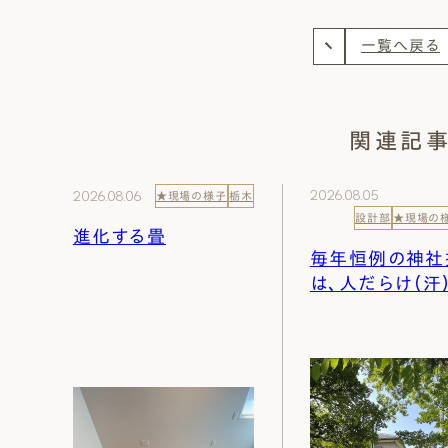
一覧へ戻る
関連記
2026.08.05
2026.08.06
★現場の様子
栃木
設計部
★現場の
進化する畳
毎年恒例の神社
は、人だらけ（汗