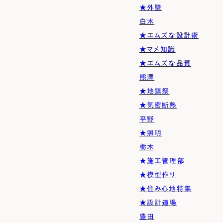
★外壁
白木
★エムズな設計術
★マメ知識
★エムズな品質
熊澤
★地鎮祭
★気密断熱
平野
★照明
栃木
★施工管理部
★模型作り
★住み心地特集
★設計道場
豊田