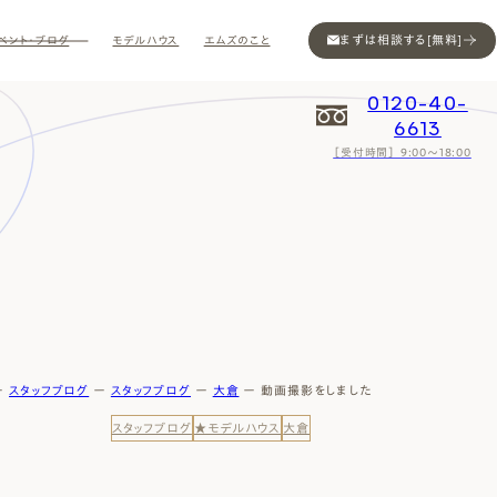
まずは相談する[無料]
ベント・ブログ
モデルハウス
エムズのこと
0120-40-
6613
［受付時間］ 9:00～18:00
Contact
Contact
Contact
Contact
Contact
Contact
Privacy
Privacy
Privacy
Privacy
Privacy
Privacy
Sitemap
Sitemap
Sitemap
Sitemap
Sitemap
Sitemap
ー
スタッフブログ
ー
スタッフブログ
ー
大倉
ー
動画撮影をしました
スタッフブログ
★モデルハウス
大倉
ン
インスタ
ム公開