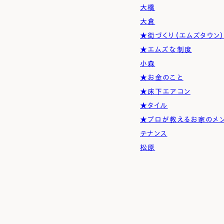
大橋
大倉
★街づくり（エムズタウン
★エムズな制度
小森
★お金のこと
★床下エアコン
★タイル
★プロが教えるお家のメ
テナンス
松原