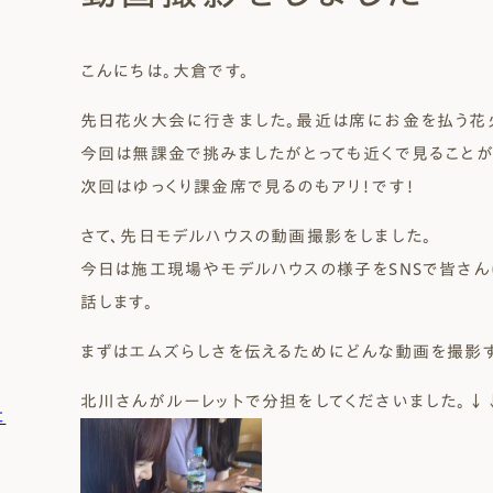
Natural Modern
Japanese
Voice
Staff
Owners I
Claim
こんにちは。大倉です。
ナチュレエコ・ゼロ
家づくりについて（標準
（高性
ナチュレエコ・プラス（最
家づくりの流れ/アフター
先日花火大会に行きました。最近は席にお金を払う花
能ゼロエネルギー住宅）
仕様）
上級モデル）
保証
軒無し
ガレー
施主様ブログ
施主様ブログ[アメブロ]
Natureeco Zero
Order House
Natureeco Plus
Flow
今回は無課金で挑みましたがとっても近くで見ることが
Without Eaves
With Gar
Client Blog
blog_client
次回はゆっくり課金席で見るのもアリ！です！
さて、先日モデルハウスの動画撮影をしました。
今日は施工現場やモデルハウスの様子をSNSで皆さ
二世帯住宅
Nisetai
話します。
まずはエムズらしさを伝えるためにどんな動画を撮影す
北川さんがルーレットで分担をしてくださいました。↓
に