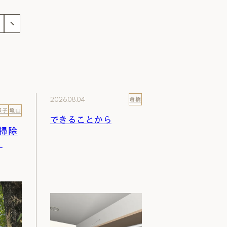
事
2026.08.04
倉橋
様子
亀山
できることから
掃除
）