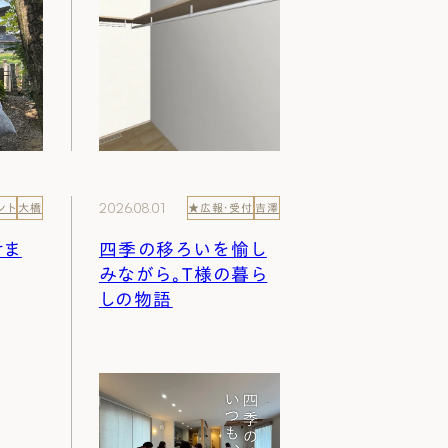
2026.08.01
ント
大橋
★広報・受付
吉澤
けま
四季の移ろいを愉し
みながら。T様の暮ら
しの物語