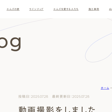
エムズの家
ラインナップ
エムズを愛する人たち
施工事例
イ
log
ホーム
す
投稿日：2025.07.28 最終更新日：2025.07.28
動画撮影をしました
ナチュラルモダン
和モダ
お客様の暮らしインタビュー
スタッフ紹介
施主様
クレー