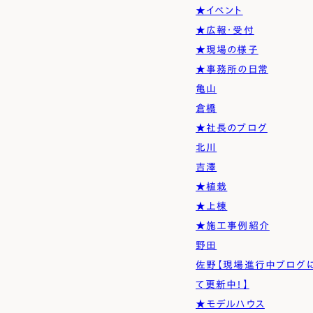
Simple Modern
Owners
Event
Company
★イベント
★広報・受付
エムズの家について
ラインナップ
M's house
Lineup
外装仕様から探す
ブログ
★現場の様子
Exterior Type
Blog
ナチュレエコ・アドバンス
10のお約束ごと、苦手な
★事務所の日常
（コスパ最強モデル）
こと
軒アリ
家づくりコラム
亀山
Natureeco Advance
Promise
With Eaves
House Column
倉橋
★社長のブログ
エムズの平家・二世帯住宅
北川
Hiraya&Nisetai
吉澤
平屋住宅
★植栽
Hiraya
★上棟
★施工事例紹介
野田
佐野【現場進行中ブログ
て更新中！】
★モデルハウス