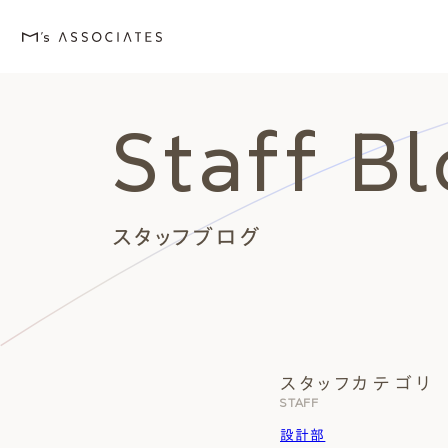
Staff B
M's house
Lineup
Love
Works
Event・Blog
About
エムズの家
ラインナップ
エムズを愛する人たち
施工事例
イベント・ブログ
エムズのこと
スタッフブログ
スタッフカテゴリ
外観デザインスタイルから探
エムズを愛する人たち
イベント
エムズのこと
STAFF
Style
Love
Event・Blog
About
シンプルモダン
施主座談会
イベント
会社案内
設計部