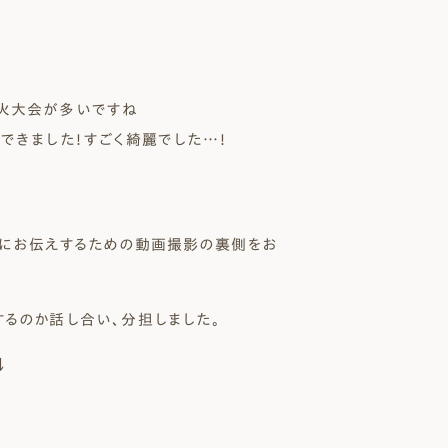
 Modern
nstagram
規格（企画）住宅 ナチュレ
ファーストプラン
火大会が多いですね
エコ・ユニット
ジ付 (ビルトインガレージ)
スタッフブログ
First plan
Nature ECO UNIT.
できました！すごく綺麗でした…！
age
Staff Blog
んにお伝えするための動画撮影の裏側をお
るのか話し合い、分担しました。
↓