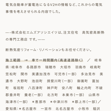
電気自動車が蓄電池になるV2Hの情報など、これからの電気
事情を考えさせられる内容でした。
―–株式会社エムズアソシエイツは、注文住宅 高気密高断熱
の専門工務店 です。—―
断熱気密リフォーム・リノベーションもお任せください。
施工範囲 → 車で一時間圏内（高速道路除く）
／ 岐阜
県：岐阜市 各務原市 瑞穂市 大垣市 羽島市 岐南町
笠松町 関市 美濃加茂市 可児市（一部） 多治見市 美
濃市 大野町 池田町 揖斐川町（一部） 御嵩町 富加
町 坂祝町 八百津町 神戸町 安八町 輪之内町 不破
郡垂井町 養老（一部） 北方町 本巣市（一部） 山県市
海津市（一部） ＊恵那市 ＊中津川市 ＊郡上市（一部）／
愛知県：＊名古屋市 一宮市 北名古屋市 小牧市 稲沢